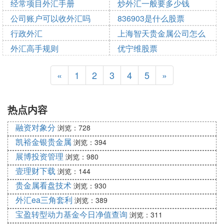
经常项目外汇手册
炒外汇一般要多少钱
2025-10-11 22:18:35
2025-10-11 22:04:27
公司账户可以收外汇吗
836903是什么股票
2025-10-11 16:54:51
2025-10-11 14:06:00
行政外汇
上海智天贵金属公司怎么
2025-10-11 05:06:48
2025-10-10 23:03:18
外汇高手规则
样
优宁维股票
2025-10-10 09:37:32
2025-10-10 05:07:52
2025-10-10 05:03:33
2025-10-10 00:26:55
«
1
2
3
4
5
»
热点内容
融资对象分
浏览：728
凯裕金银贵金属
浏览：394
展博投资管理
浏览：980
壹理财下载
浏览：144
贵金属看盘技术
浏览：930
外汇ea三角套利
浏览：389
宝盈转型动力基金今日净值查询
浏览：311