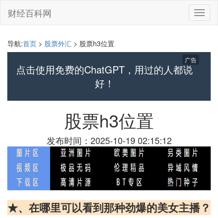
财经百科网
切
换
导
航
导航:
首页
>
股票外汇
> 股票h3位置
广告
点击使用免费的ChatGPT，用过的人都说
好！
股票h3位置
发布时间：2025-10-19 02:15:12
★、在哪里可以看到那种劲爆的美女主播？