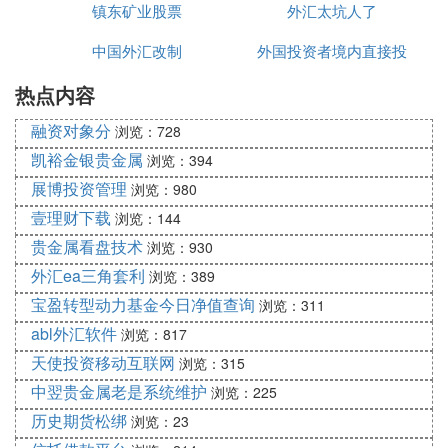
镇东矿业股票
外汇太坑人了
5.8×（1+19.1%）=6.91元；
中国外汇改制
外国投资者境内直接投
5.8×（1+38.2%）=8.02元；
热点内容
资外汇管理规定
融资对象分
浏览：728
5.8×（1+61.8%）=9.38元；
凯裕金银贵金属
浏览：394
5.8×（1+80.9%）=10.49元；
展博投资管理
浏览：980
壹理财下载
浏览：144
5.8×（1+100%）=11.6元；
贵金属看盘技术
浏览：930
外汇ea三角套利
浏览：389
3、反之，当上升行情结束，下跌行情开始时，上述
宝盈转型动力基金今日净值查询
浏览：311
数字仍然可以预计反弹的不同价位。
abl外汇软件
浏览：817
例如：当最高价为21元 ，即：
天使投资移动互联网
浏览：315
中翌贵金属老是系统维护
浏览：225
21×（1-19.1%）=16.99元
历史期货松绑
浏览：23