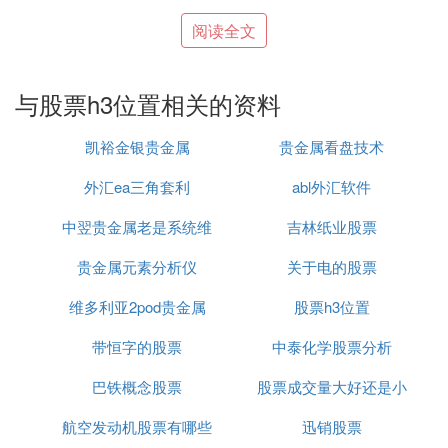
（一）、运用黄金分割线买卖股票，必须解决三大问
阅读全文
题：
与股票h3位置相关的资料
1.如何确定
股价
的出发点，即黄金分割线的0位线。
一般是以股价近期走势中重要的峰位或底位。当股价
凯裕金银贵金属
贵金属看盘技术
上涨时，以底位零点股价为基数,其涨跌幅达到某一
重要黄金比时，则可能发生转势。
外汇ea三角套利
abl外汇软件
中翌贵金属老是系统维
吉林纸业股票
2.如何确定已知
股市
走势中的第二个黄金分割点，即
确定黄金分割线的0.382位线。一般是以距零点较近
贵金属元素分析仪
护
关于电的股票
的股价转折点做为黄金分割线的0.382位线。
维多利亚2pod贵金属
股票h3位置
3.如何运用黄金分割点把握股市走势，买卖股票。如
带恒字的股票
中泰化学股票分析
果我们知道了0和0.382分割点在股价中的位置，是不
是到达0.5点时，就跑掉呢？不见得。这要结合大盘
巴铁概念股票
股票成交量大好还是小
和个股股质具体情况来定，具体问题具体分析。若出
航空发动机股票有哪些
迅销股票
好
现换手率过大、cyq快速向上移动、涨幅过大或基本