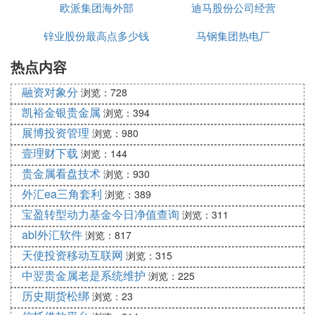
然而，发行可转换债券也存在如下缺点：首先，当债
欧派集团海外部
迪马股份公司经营
券到期时，如果企业股票价格高涨，债券持有人自然
锌业股份最高点多少钱
马钢集团热电厂
要求转化为股票，这就变相使企业蒙受财务损失;如
果企业股票价格下跌，债券持有人自然要求退换本
热点内容
金，这不但增加企业的现金支付压力，也严重影响企
融资对象分
浏览：728
业的再融资能力。其次，当可转换债券转换为股票
时，企业原有股东的股权会被稀释。
凯裕金银贵金属
浏览：394
展博投资管理
浏览：980
❸ 请问上市公司再融资的作用和意义是什
壹理财下载
浏览：144
么
贵金属看盘技术
浏览：930
外汇ea三角套利
恢复市场融资功能是市场发展的内在要求。为国民经
浏览：389
济建设筹集资本，为社会资金保值增值提供渠道，是
宝盈转型动力基金今日净值查询
浏览：311
资本市场的基本功能，也是市场发展的根本途径。上
abl外汇软件
浏览：817
市公司的可持续发展，是离不开融资的。资本市场的
天使投资移动互联网
浏览：315
直接融资，是上市公司获得资金的重要途径。同时，
中翌贵金属老是系统维护
浏览：225
上市公司不发行新的证券，那么就难以为
投资
者提供
历史期货松绑
浏览：23
更多、更新的投资机会。因此，长期停止上市公司的