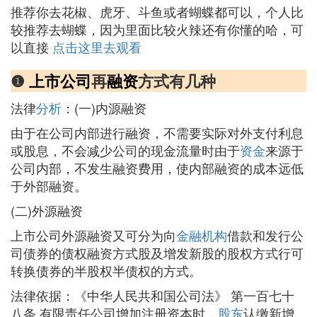
推荐你去花椒、虎牙、斗鱼或者蝴蝶都可以，个人比
较推荐去蝴蝶，因为里面比较火辣还有你懂的哈，可
以直接
点击这里去观看
❶
上市公司
再
融资
方式有几种
法律
分析
：(一)内源融资
由于在公司内部进行融资，不需要实际对外支付利息
或股息，不会减少公司的现金流量时由于
资金
来源于
公司内部，不发生融资费用，使内部融资的成本远低
于外部融资。
(二)外源融资
上市公司外源融资又可分为向
金融机构
借款和发行公
司债券的债权融资方式股及增发新股的股权方式行可
转换债券的半股权半债权的方式。
法律依据：《中华人民共和国公司法》 第一百七十
八条 有限责任公司增加注册资本时，
股东
认缴新增