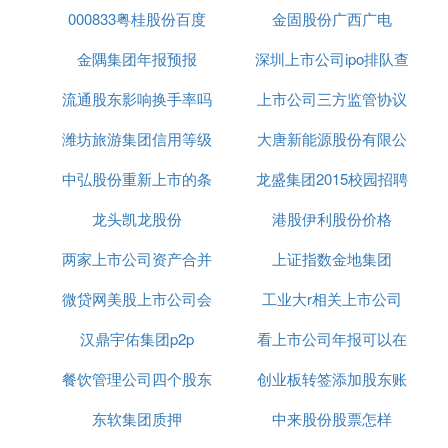
公司与子公司交叉换股等。特点是它可以使企业避免
000833粤桂股份百度
大股东
金固股份广西广电
大会时间
大量现金短期流出的压力，降低并购所引发的企业流
动性风险，使收购不受并购规模的限制。另外，在会
金隅集团年报预报
深圳上市公司ipo排队查
计与税收上使用换股并购还可以获取一定的好处，换
流通股东影响换手率吗
上市公司三方监管协议
询
股并购的弊端在于法规上的限制，审批手续负债，时
间花费又长。
潍坊旅游集团信用等级
大唐新能源股份有限公
签署时间
三，混合型融资：指同时获得债务性融资与权益性融
中弘股份重新上市的条
龙盛集团2015校园招聘
司评级
资的融资方式，在实践中，最为常见的混合型融资方
式有可转换债券与认股权证。可转换债券：这种混合
龙头凯龙股份
件
港股伊利股份价格
型融资工具的特点在于企业债券持有人在一定条件下
可将债券转换为该企业的股票。在企业并购中，利用
两家上市公司资产合并
上证指数金地集团
可转换债券筹集资金具有如下特点：首先，可转换债
微贷网美股上市公司会
股票
工业大r相关上市公司
券的报酬率一般较低，因此可以降低企业的筹资成
本;其次，可转换债券具有较高的灵活性，企业可以
汉鼎宇佑集团p2p
爆雷吗
看上市公司年报可以在
根据具体情况设计不同报酬率和不同转换
价格
的可转
餐饮管理公司四个股东
创业板转签添加股东账
哪些网站看
换债券;最后，当可转换债券转换为普通股后，债券
本金就无须偿还本金。因此，免除了企业偿还持有人
东软集团质押
中来股份股票怎样
户
本金的债务负担。