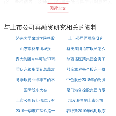
(2)、发行债券：这种方式的最大优点是债券利息可以
在企业缴纳所得税前扣除，减轻了企业的税负。此
阅读全文
外，同发行
股票
进行融资相比，发行债券可以避免稀
释股权。发行债券的缺点在于：如果债券发行过多，
与上市公司再融资研究相关的资料
会影响企业的资本结构，降低企业的信誉，增加且再
融资的成本。
济南大学泉城学院换股
上市公司再融资研究
二，权益性融资：指企业通过发行股票融资或者通过
换股方式来进行并购。权益性融资主要可以通过发行
山东常林集团城投
东了
赫美集团退市股民怎么
股票和换股并购两种方式来进行。
庞大集团今年可能ST吗
陕西省医药集团全资子
办
(1)、发行股票：指企业发行新股或向原股东配售新股
筹集。资金进行并购价款支付，发行股票融资方式的
重庆东银集团副总裁袁
股东章程每个股东一份
公司
优点是不会增加企业的负债。发行股票融资有利于企
业资产规模的扩大，也增加了企业的再融资能力，缺
粤泰股份业绩非常的不
军
中色股份2018年的财务
点是会稀释原有的股权比例，降低每股收益率，另
国际股东大会
理想
厦门港务控股集团有限
报表
外，由于股息要在企业缴纳所得税之后支付，这就增
加了企业的税负。(2)、换股并购：指收购方以本身股
上市公司短期借款没有
增发股票的上市公司
公司招聘
票作为并购的对价来获取被收购方的股权，据换股融
2019一季度广深铁路十
赛特斯2019年临时股东
资的不同方式又可以分为增资换股、库藏股换股，母