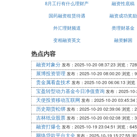
8月工行有什么理财产
融资性底稿
❻ 上市公司利用闲置资金购买理财
国药融资租赁待遇
品
融资成功奖励
不少股民，往往认为上市公司“利用闲置资
作，属于一种相对中性的行为。
外汇理财频道
类理财基金
变相融资英文
融资解困
正常情况下，上市公司往往都能及时收回理
度看，上市公司的相应理财行为，对股民是
热点内容
不过，上市公司的理财操作不应当过于频繁
融资对象分
发布：2025-10-20 08:37:23
浏览：728
这对于投资者来说并不是个长期的利好。
展博投资管理
发布：2025-10-20 08:00:20
浏览：9
❼ 国有企业资金是否可以用于购买
贵金属看盘技术
发布：2025-10-20 06:06:13
浏览：
宝盈转型动力基金今日净值查询
发布：2025-10-2
央企也是企业，如果有自有资金购买一般都
天使投资移动互联网
发布：2025-10-20 03:45:34
说董事会决议事项里有没有此项；如果是央
历史期货松绑
发布：2025-10-20 02:39:06
浏览：2
❽ 【请问】上市公司利用可用自有
吉林纸业股票
发布：2025-10-20 00:02:08
浏览：3
融资打爆仓
发布：2025-10-19 23:04:51
浏览：645
是利好（即利多）还是利空需要根据上市公
网络贷款平台大全
发布：2025-10-19 15:27:55
浏