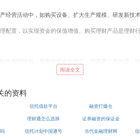
产经营活动中，如购买设备、扩大生产规模、研发新技
理配置，以实现资金的保值增值。购买理财产品是理财
险性相对较低，预期收益也较稳定。但需要注意的是，
阅读全文
产品的收益通常较为有限。企业需要拥有一定的自有资
关的资料
要考虑自身的经营状况和风险承受能力，避免因经营风
信托借款平台
融资打爆仓
品而异，企业需要仔细评估产品的风险等级和收益情况
需要充分考虑产品的流动性，避免因流动性不足而引发
理财通怎么选择
证券融资的保证金
为，旨在实现资金的保值增值。虽然其不属于传统意义上
吗
信托计划中国通号
当代金融理财网
信