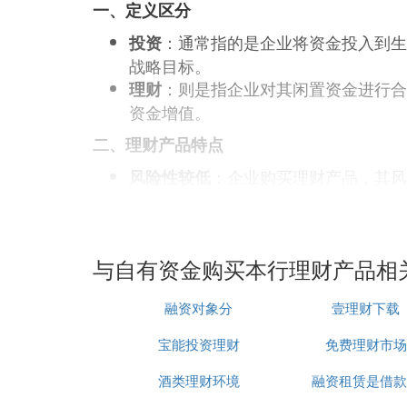
一、定义区分
：通常指的是企业将资金投入到生
投资
战略目标。
：则是指企业对其闲置资金进行合
理财
资金增值。
二、理财产品特点
：企业购买理财产品，其风
风险性较低
性。
：与直接投资相比，购买理财
收益有限
三、企业购买理财产品的风险
与自有资金购买本行理财产品相
：企业在购买理财产品时，需
经营风险
融资对象分
壹理财下载
：理财产品的收益和风险因产
产品风险
：企业在购买理财产品前，
流动性风险
宝能投资理财
免费理财市场
综上所述，企业购买理财产品是一种理财行
酒类理财环境
融资租赁是借款
成部分。