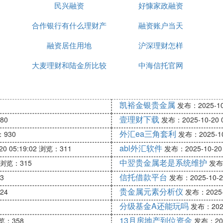
民兴融资
好慷家政融资
产品对股民是好事还是坏事
合作银行有什么理财产
融资账户当天
金购买理财产品”的行为，是一种不务正业的行为。其实，
融资居住用地
品
沪深理财怎样
大麦理财和陆金所比较
中海信托官网
财产品的本金、获得相应的利息。这类利息收入，最终会
件好事。
。如果一家公司频繁利用闲置资金购买理财产品，就说明
凯裕金银贵金属
发布：2025-10-
壹理财下载
80
发布：2025-10-20 0
理财产品
外汇ea三角套利
930
发布：2025-10-
abl外汇软件
0 05:19:02
浏览：311
发布：2025-10-20 
是可以的。如果有限制看企业所在行业监管有没有相关限
中翌贵金属老是系统维护
浏览：315
发布：
企下级公司，要看集团对下级公司有没有相关限制规定，
信托借款平台
3
发布：2025-10-20
闲置资金投资理财产品，是利好还是利空啊
贵金属元素分析仪
24
发布：2025-1
分级基金A还能玩吗
发布：2025-
具
司投资的理财产品的市场行情具体而定。分两种情况，
13月房地产到位资金
览：358
发布：2025