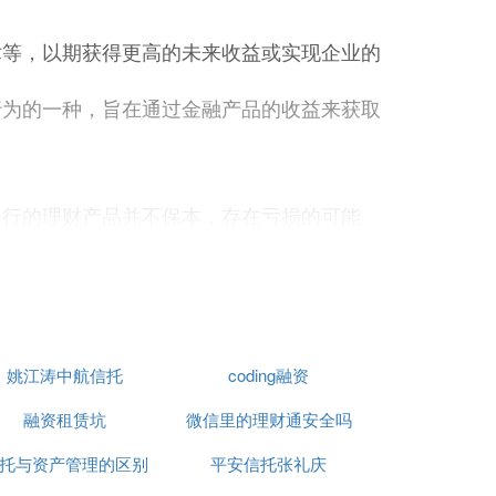
术等，以期获得更高的未来收益或实现企业的
行为的一种，旨在通过金融产品的收益来获取
银行的理财产品并不保本，存在亏损的可能
金才能购买理财产品，且购买资金要求较高。
险而选择不当的理财产品。
姚江涛中航信托
coding融资
，选择适合自己的理财产品。
的风险。
融资租赁坑
微信里的理财通安全吗
的投资活动，但仍是企业资金管理的重要组
托与资产管理的区别
平安信托张礼庆