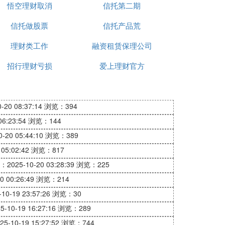
悟空理财取消
信托第二期
信托做股票
信托产品荒
从利润增长的角度看，上市公司的这类操
理财类工作
融资租赁保理公司
招行理财亏损
爱上理财官方
被纳入上市公司的利润累积当中。从这个角
该公司的生产效率不高，资金大量闲置，而
20 08:37:14
浏览：394
6:23:54
浏览：144
20 05:44:10
浏览：389
05:02:42
浏览：817
制规定；本企业有没有相关限制规定，比如
2025-10-20 03:28:39
浏览：225
是否需要报批等。
 00:26:49
浏览：214
0-19 23:57:26
浏览：30
10-19 16:27:16
浏览：289
体如下：
-10-19 15:27:52
浏览：744