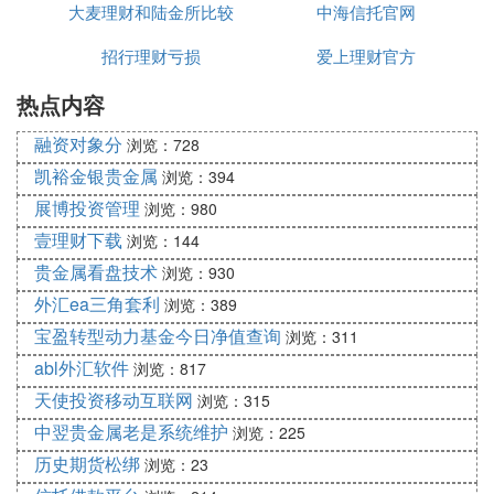
我听说后，感到并不是很意外。 故事二：一位温州
大麦理财和陆金所比较
中海信托官网
人，没上过大学，也没做过金融，因“炒房”来到北
招行理财亏损
爱上理财官方
京，辗转多个行业，当了信托经理。我问“你觉得信
托是什么？”他兴奋地说：“我讲给你听啊，信托这个
热点内容
东西太好了，你能把别人的钱拿过来，然后又放出
去，还不叫非法集资！” 他的回答让我回味无穷，这
融资对象分
浏览：728
就是一个温州人对信托的朴素理解！此君开始时对信
凯裕金银贵金属
浏览：394
托一无所知，但是虚心好学，总能找到最专业的人帮
展博投资管理
浏览：980
他把问题解决了，现在信托公司做得风生水起。 故
壹理财下载
浏览：144
事三：一位银行的支行行长，和信托公司合作了几
贵金属看盘技术
浏览：930
次，逐渐上瘾，自己出来创业了。我问“你觉得信托
外汇ea三角套利
浏览：389
是什么？”他说，是一种组织形式！我追问，什么样
宝盈转型动力基金今日净值查询
的组织形式？他说，就是资源整合，如果你有足够的
浏览：311
资源整合能力，能够整合全产业链，你一个人就是一
abl外汇软件
浏览：817
个信托公司！你没有信托牌照，你找人“贴牌”嘛！ 此
天使投资移动互联网
浏览：315
君做了一个资产管理公司，找好项目，也协调好信托
中翌贵金属老是系统维护
浏览：225
产品销售渠道，再去找信托公司，信托公司乐得有人
历史期货松绑
浏览：23
送项目上门来，收个2%的信托报酬就已很满足，而