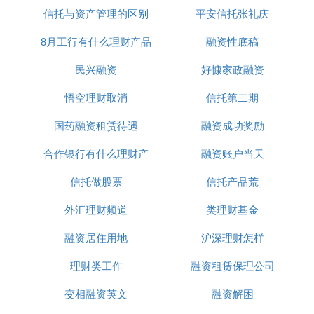
险，人民银行总行决定对现有的239家信托投资公司
信托与资产管理的区别
平安信托张礼庆
进行全面的整顿撤并，按照“信托为本，分业管理，
规模经营，严格监督”的原则，重新规范信托投资业
8月工行有什么理财产品
融资性底稿
务范围，把银行业和证券业从信托业中分离出去，同
民兴融资
好慷家政融资
时制定出严格的信托投资公司设立条件。
悟空理财取消
信托第二期
B. 信托真的不好吗
国药融资租赁待遇
融资成功奖励
你认为信托是什么？ 故事一：采访某“投行范儿”十足
合作银行有什么理财产
融资账户当天
的新任信托公司总经理，他之前没做过信托，但踌躇
满志。我问“你觉得信托是什么？”他转过身去，拿起
信托做股票
品
信托产品荒
打印好的《中华人民共和国信托法》，给我读了一
外汇理财频道
类理财基金
段：“信托，是指委托人基于对受托人的信任，将其
财产权委托给受托人，由受托人按委托人的意愿以自
融资居住用地
沪深理财怎样
己的名义，为受益人的利益或者特定目的，进行管理
或者处分的行为。” 他的回答无可挑剔，是最标准
理财类工作
融资租赁保理公司
的，但我准备的一大堆问题，都问不出来了，采访只
变相融资英文
融资解困
好草草收场。不到一年，此君就因业绩不佳而离任，