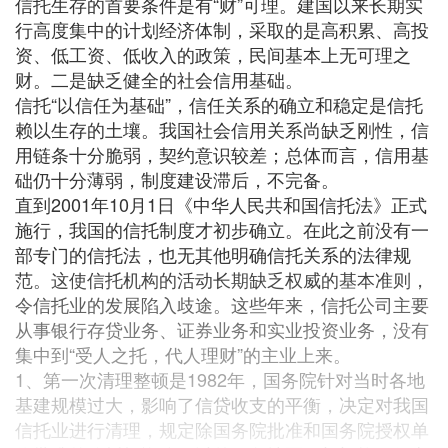
信托生存的首要条件是有“财”可理。建国以来长期实
行高度集中的计划经济体制，采取的是高积累、高投
资、低工资、低收入的政策，民间基本上无可理之
财。二是缺乏健全的社会信用基础。
信托“以信任为基础”，信任关系的确立和稳定是信托
赖以生存的土壤。我国社会信用关系尚缺乏刚性，信
用链条十分脆弱，契约意识较差；总体而言，信用基
础仍十分薄弱，制度建设滞后，不完备。
直到2001年10月1日《中华人民共和国信托法》正式
施行，我国的信托制度才初步确立。在此之前没有一
部专门的信托法，也无其他明确信托关系的法律规
范。这使信托机构的活动长期缺乏权威的基本准则，
令信托业的发展陷入歧途。这些年来，信托公司主要
从事银行存贷业务、证券业务和实业投资业务，没有
集中到“受人之托，代人理财”的主业上来。
1、第一次清理整顿是1982年，国务院针对当时各地
基建规模过大，影响了信贷收支的平衡，决定对我国
信托业进行清理，规定除国务院批准和国务院授权单