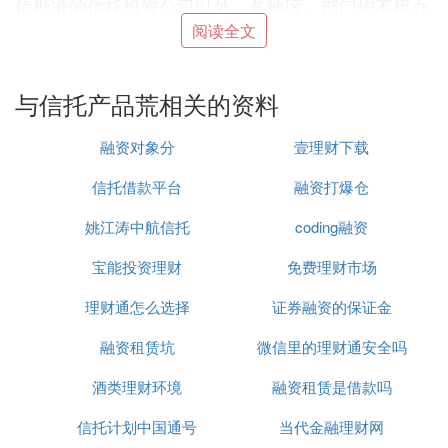
位批准的信托投资公司以外，各地区、部门均不得办
理信托投资业务，已经办理的限期清理。
阅读全文
2、第二次清理整顿是1985年，国务院针对1984年全
国信贷失控、货币发行量过多的情况，要求停止办理
与信托产品荒相关的资料
信托
贷款
和信托投资业务，已办理业务要加以清理收
缩，次年又对信托业的
资金
来源加以限定。
融资对象分
壹理财下载
3、第三次清理整顿是1988年，中共中央、国务院发
出清理整顿信托投资公司的文件，同年10月，人民银
信托借款平台
融资打爆仓
行开始整顿信托投资公司。第二年，国务院针对各种
姚江涛中航信托
coding融资
信托投资公司发展过快（高峰时共有1000多家），管
理较乱的情况，对信托投资公司进行了进一步的清理
宝能投资理财
免费理财市场
整顿。
4、第四次清理整顿是1993年，国务院为治理金融系
理财通怎么选择
证券融资的保证金
统存在的秩序混乱问题，开始全面清理各级人民银行
融资租赁坑
微信里的理财通安全吗
越权批设的信托投资公司；1995年，人民银行总行对
全国非银行
金融机构
进行了重新审核登记，并要求国
酒类理财环境
融资租赁是借款吗
有商业银行与所办的信托投资公司脱钩。
信托计划中国通号
当代金融理财网
5、第五次清理整顿是1999年，为防范和化解金融风