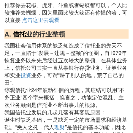
推荐你去花椒、虎牙、斗鱼或者蝴蝶都可以，个人比
较推荐去蝴蝶，因为里面比较火辣还有你懂的哈，可
以直接
点击这里去观看
A.
信托
业的行业整顿
我国社会信用体系的缺乏却造成了信托业的先天不
足，一直陷于“发展－违规－整顿”的怪圈，自1979年
恢复业务以来先后经过五次较大的整顿。在具体业务
上，信托公司其实一直从事银行存贷业务、证券业务
和实业
投资
业务，可谓“耕了别人的地，荒了自己的
田”。
综观信托业24年波动徘徊的历程，其症结可以用“不
务正业”四个字来概括，换言之，功能定位混乱、主
次业务颠倒是信托业不断出事儿的根源。
我国信托业发展的几起几落有其客观原因：
诞生时缺乏基础，一是缺乏一定的市场需求和经济基
础。“受人之托，代人
理财
”是信托的基本功能，因此