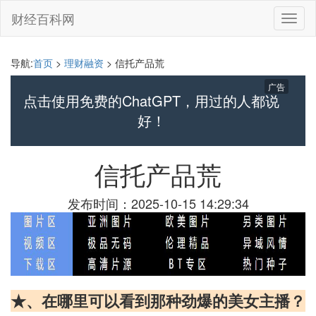
财经百科网
切
换
导
航
导航:
首页
>
理财融资
> 信托产品荒
广告
点击使用免费的ChatGPT，用过的人都说
好！
信托产品荒
发布时间：2025-10-15 14:29:34
★、在哪里可以看到那种劲爆的美女主播？