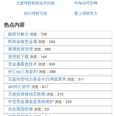
及公有云采买&增值服务等功能，OneCloud将VMwa
大麦理财和陆金所比较
中海信托官网
re、裸金属等企业原有异构IT基础设施及私有云和多
个公有云以新的架构逻辑统一到了一个全新的平台
招行理财亏损
爱上理财官方
上，实现全局视角的运维管理和内部运营，用户无需
热点内容
单独管理某个云平台，只需使用OneCloud即可实现
企业全部IT基础设施的全面云化运维管理和运营，降
融资对象分
浏览：728
本增效。
凯裕金银贵金属
浏览：394
展博投资管理
浏览：980
壹理财下载
OneCloud于 2017年下半年推向市场，
浏览：144
每年的营收
增长都在500%以上。2019年，OneCloud的营收在
贵金属看盘技术
浏览：930
几千万的水平，预计今年的营收将突破2亿。
外汇ea三角套利
浏览：389
宝盈转型动力基金今日净值查询
浏览：311
abl外汇软件
浏览：817
“从最早与投资方接触到
资金
到账，前后不到一个月
天使投资移动互联网
浏览：315
时间。”OneCloud创始人兼CEO郝闯表示。此次融资
是后疫情时代、新基建加速落地大背景下，云计算领
中翌贵金属老是系统维护
浏览：225
域获得的一笔代表性投资；同时，这也是OneCloud
历史期货松绑
浏览：23
产品化策略的一次胜利，是在受疫情影响下陷入冰窟