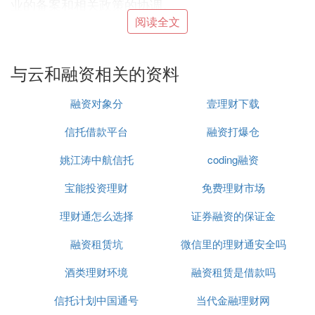
业的备案和相关政策的协调。
阅读全文
Ⅱ 脱胎于美团云的 OneCloud 获 5000 万元
A 轮融资
与云和融资相关的资料
距离上一轮Pre-A轮融资还不到8个月的时间，近日融
合云服务商OneCloud（北京云联万维技术有限公
融资对象分
壹理财下载
司）再次宣布完成5000万元A轮融资。
此轮融资由具
信托借款平台
融资打爆仓
，新
股东
北京冰青跟
备政府背景的贵阳创投领投
投，翊翎资本、真格
基金
等老股东也纷纷参与跟投。
姚江涛中航信托
coding融资
宝能投资理财
免费理财市场
理财通怎么选择
证券融资的保证金
OneCloud创始团队为美团云的核心团队，
创始人兼
融资租赁坑
微信里的理财通安全吗
CEO的郝闯北大毕业，深耕2B领域近20年；CTO邱
剑清华毕业，素有“美团云技术第一人”称号，是云计
酒类理财环境
融资租赁是借款吗
算行业老兵，对技术和产业有深入的认知；COO滕
信托计划中国通号
当代金融理财网
传永，先后在网络和美团负责业务和基础设施运维相