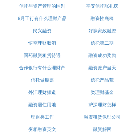
这种同时
关工作，深谙大型企业云计算运维经验。
信托与资产管理的区别
平安信托张礼庆
拥有技术和市场背景的创业组合，在技术创业圈实为
8月工行有什么理财产品
融资性底稿
难得。
在产业认知方面，由于创始团队在美团云期间服务于
民兴融资
好慷家政融资
快速成长的美团业务，对云计算技术服务和云计算产
悟空理财取消
信托第二期
业发展有了第一手的深刻认识。看到混合云及多云的
发展大势，也看到了企业在混合云及多云上的需求和
国药融资租赁待遇
融资成功奖励
痛点，于是在2017年出走创业，从而提出了业界领先
合作银行有什么理财产
融资账户当天
的“产品化融合云”理念。
信托做股票
品
信托产品荒
OneCloud作为独立于公有云和私有云基础设施以外
外汇理财频道
类理财基金
的第三方，提出“产品化融合云”来解决这一问题。
融资居住用地
沪深理财怎样
理财类工作
融资租赁保理公司
变相融资英文
融资解困
目前，OneCloud 平台主要包括私有云、多云管理以