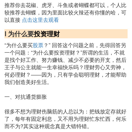
推荐你去花椒、虎牙、斗鱼或者蝴蝶都可以，个人比
较推荐去蝴蝶，因为里面比较火辣还有你懂的哈，可
以直接
点击这里去观看
Ⅰ 为什么要
投资
理财
“为什么要买
股票
？” 回答这个问题之前，先得回答另
一个问题：“为什么要投资理财？”所谓的生活，不就
是找个好工作、努力赚钱、减少不必要的开支，然后
王子与公主就能一生幸福快乐吗？理财劳心又劳神，
何必理财？——因为，只有学会聪明理财，才能帮助
我们创造美好生活。
一、对抗通货膨胀
很多不想为理财伤脑筋的人总以为：把钱放定存就好
了，每年有固定利息，又不用为理财忙东忙西，何乐
而不为?其实这种观念真是大错特错。