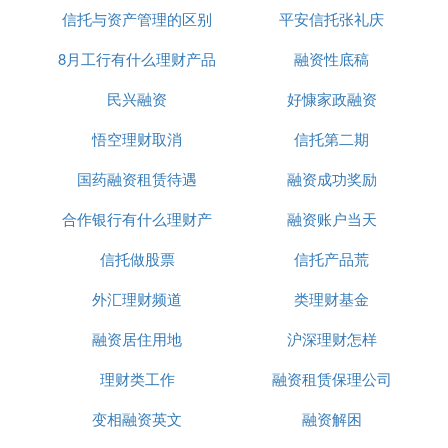
总而言之，理财手法也需与人的个性相搭配。懒人绝
信托与资产管理的区别
平安信托张礼庆
对也有懒人投资法，但至少大家先得搞清楚自己的理
财目标与风险承担力，这样才有办法控管自己的财务
8月工行有什么理财产品
融资性底稿
状况。
民兴融资
好慷家政融资
Ⅱ 十月一期间可以赎回理财吗
悟空理财取消
信托第二期
在十来月一日至十月七源日期间，因是放假七天，理
国药融资租赁待遇
融资成功奖励
财不能赎回。
合作银行有什么理财产
融资账户当天
理财规划：
信托做股票
品
信托产品荒
1、回顾自己的资产状况
包括存量资产和未来收入的预期，知道有多少财可以
外汇理财频道
类理财基金
理，这是最基本的前提。
融资居住用地
沪深理财怎样
2、设定理财目标
理财类工作
融资租赁保理公司
需要从具体的时间、金额和对目标的描述等来定性和
定量地理清理财目标。
变相融资英文
融资解困