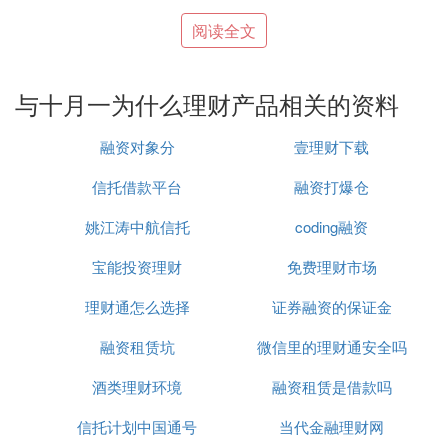
世界第二富豪巴菲特一向以简朴的个人风格著称，他
阅读全文
住的房子也不例外，是1958年在内布拉斯加州奥马哈
市以3.15万美元买下的。他一位朋友说，巴菲特太太
与十月一为什么理财产品相关的资料
苏茜最近花了1.5万美元装修这幢房子，巴菲特埋怨
说：“这笔钱拿来复利生息，你知道20年会有多少钱
融资对象分
壹理财下载
吗？”
信托借款平台
融资打爆仓
巴菲特的财富当然不仅仅是靠节省度日得来的，关键
姚江涛中航信托
coding融资
是他玩储蓄游戏的高超技巧，能使财富聚沙成塔。
宝能投资理财
免费理财市场
三、理财真的这么难吗?
理财通怎么选择
证券融资的保证金
理财工具林林总总，投资人其实可从中挑选对自己最
融资租赁坑
微信里的理财通安全吗
方便的工具来使用。例如：没空理财的人，至少挑家
券商、
基金
，请个专业顾问来协助。即便投资股票，
酒类理财环境
融资租赁是借款吗
懒得进进出出
股市
的人，也可择绩优股长抱。
信托计划中国通号
当代金融理财网