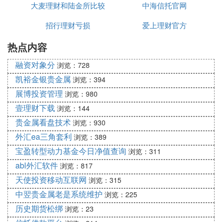
3、明确风险类型
大麦理财和陆金所比较
中海信托官网
不要做不考虑任何客观情况的风险偏好的假设，比如
招行理财亏损
爱上理财官方
说很多客户把钱全部都放在股市里，没有考虑到父
母、子女，没有考虑到家庭责任，这个时候风险偏好
热点内容
偏离了能够承受的范围。
融资对象分
浏览：728
凯裕金银贵金属
(2)十月一为什么理财产品扩展阅读：
浏览：394
展博投资管理
浏览：980
理财层次：
壹理财下载
浏览：144
第一层是有效的、合理的处理和运用钱财，让自己的
贵金属看盘技术
浏览：930
钱财花费发挥最大的效果，以达到最大限度的满足日
外汇ea三角套利
浏览：389
常生活需要的目的。
宝盈转型动力基金今日净值查询
浏览：311
第二层是用余钱投资，使之产生最佳的财务收益，也
abl外汇软件
浏览：817
就是钱生钱的层次。
天使投资移动互联网
浏览：315
第三层是从财务的角度进行人生规划，利用现有的经
中翌贵金属老是系统维护
浏览：225
济财务条件，最大限度地提高自己的人力资源价值，
历史期货松绑
浏览：23
为以后发展做准备。