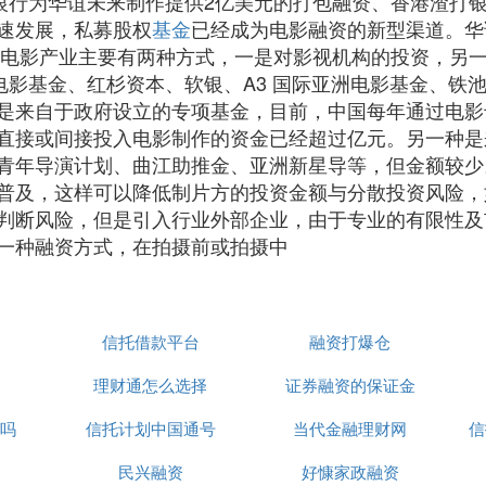
银行为华谊未来制作提供2亿美元的打包融资、香港渣打银
速发展，私募股权
基金
已经成为电影融资的新型渠道。华
电影产业主要有两种方式，一是对影视机构的投资，另
中华电影基金、红杉资本、软银、A3 国际亚洲电影基金、铁
是来自于政府设立的专项基金，目前，中国每年通过电影
直接或间接投入电影制作的资金已经超过亿元。另一种是
青年导演计划、曲江助推金、亚洲新星导等，但金额较少
普及，这样可以降低制片方的投资金额与分散投资风险，
判断风险，但是引入行业外部企业，由于专业的有限性及
一种融资方式，在拍摄前或拍摄中
信托借款平台
融资打爆仓
理财通怎么选择
证券融资的保证金
吗
信托计划中国通号
当代金融理财网
信
民兴融资
好慷家政融资