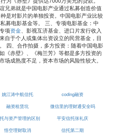
行为《赤壁》提供达7000万美元的贷款。
谊兄弟就是中国电影产业通过私募创造价值
一种是对影片的单独投资。中国电影产业比较
池私募电影基金等。 三、专项电影基金：中
专项
资金
、影视互济基金、进口片发行收入
来自于个人或集体出资设立的民营基金，目
。 四、合作拍摄，多方投资：随着中国电影
如《赤壁》、《梅兰芳》等都是多方投资的
市场成熟度不足，资本市场的风险性较大。
姚江涛中航信托
coding融资
融资租赁坑
微信里的理财通安全吗
托与资产管理的区别
平安信托张礼庆
悟空理财取消
信托第二期