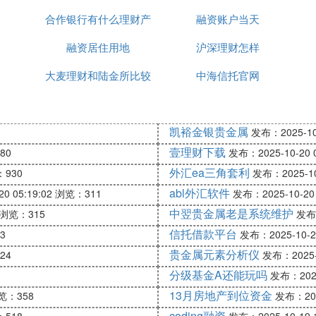
合作银行有什么理财产
融资账户当天
融资居住用地
品
沪深理财怎样
大麦理财和陆金所比较
中海信托官网
凯裕金银贵金属
发布：2025-10-
壹理财下载
80
发布：2025-10-20 0
外汇ea三角套利
930
发布：2025-10-
abl外汇软件
0 05:19:02
浏览：311
发布：2025-10-20 
中翌贵金属老是系统维护
浏览：315
发布：
信托借款平台
3
发布：2025-10-20
贵金属元素分析仪
24
发布：2025-1
分级基金A还能玩吗
发布：2025-
13月房地产到位资金
览：358
发布：2025
coding融资