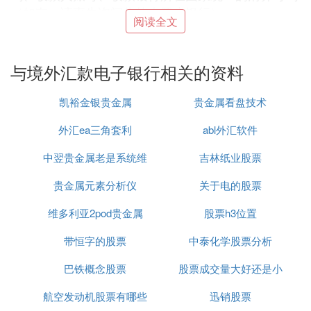
（如有，请事先询问收款人开户银行）。
阅读全文
中国银行在线客服：https://95566.boc.cn/ZIM/
与境外汇款电子银行相关的资料
手机银行下载：http://www.bankofchina.com/ebankin
凯裕金银贵金属
贵金属看盘技术
g/service/cs1/201009/t20100921_1151946.html
外汇ea三角套利
abl外汇软件
在线申请
贷款
：https://ebsnew.boc.cn/boc15/loginPr
中翌贵金属老是系统维
吉林纸业股票
eLoan.html?locale=zh&v=20180518020405613
贵金属元素分析仪
护
关于电的股票
国家助学贷款：https://ebsnew.boc.cn/boc15/student
维多利亚2pod贵金属
股票h3位置
Loan.html?locale=zh&v=20180518020405613
带恒字的股票
中泰化学股票分析
巴铁概念股票
股票成交量大好还是小
在线申请信用卡：http://www.boc.cn/ebanking/onlin
e/201310/t20131024_2567833.html
航空发动机股票有哪些
迅销股票
好