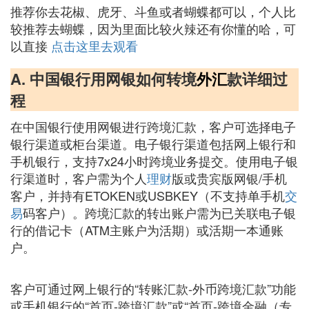
推荐你去花椒、虎牙、斗鱼或者蝴蝶都可以，个人比
较推荐去蝴蝶，因为里面比较火辣还有你懂的哈，可
以直接
点击这里去观看
A. 中国银行用网银如何转境
外汇
款详细过
程
在中国银行使用网银进行跨境汇款，客户可选择电子
银行渠道或柜台渠道。电子银行渠道包括网上银行和
手机银行，支持7x24小时跨境业务提交。使用电子银
行渠道时，客户需为个人
理财
版或贵宾版网银/手机
客户，并持有ETOKEN或USBKEY（不支持单手机
交
易
码客户）。跨境汇款的转出账户需为已关联电子银
行的借记卡（ATM主账户为活期）或活期一本通账
户。
客户可通过网上银行的“转账汇款-外币跨境汇款”功能
或手机银行的“首页-跨境汇款”或“首页-跨境金融（专