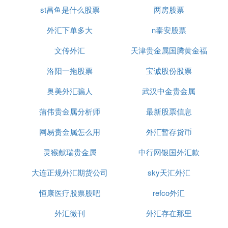
st昌鱼是什么股票
两房股票
**中国银行
股份
有限公司电子银行知识库 个人服务
（面向客户） （2018年1月版）、 总中心_个人境外
外汇下单多大
n泰安股票
汇出汇款
文传外汇
天津贵金属国腾黄金福
B. 什么是中行个人手机银行外币跨境汇款
洛阳一拖股票
州营业部电话
宝诚股份股票
功能
奥美外汇骗人
武汉中金贵金属
中国银行个人手机银行和个人网银外币跨境汇款功能
介绍：
蒲伟贵金属分析师
最新股票信息
中行提供了由国内向境外账户汇款的功能（向境外他
网易贵金属怎么用
外汇暂存货币
行汇款、向境外中行汇款）。您需为中行个人理财版
或贵宾版网银/手机银行客户。
灵猴献瑞贵金属
中行网银国外汇款
1、中行个人手机银行外币跨境汇款服务可选认证工
大连正规外汇期货公司
sky天汇外汇
具：“手机交易码＋手机盾”、“手机交易码＋动态口
令”、“中银e盾”（蓝牙KEY/音频KEY）、SIM盾。
恒康医疗股票股吧
refco外汇
2、中行个人网上银行渠道外币跨境汇款服务可选认
证工具：CA证书、“动态口令+手机交易码”、SIM
外汇微刊
外汇存在那里
盾。