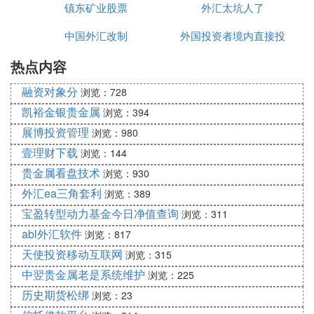
镇东矿业股票
外汇太坑人了
3、中行个人手机银行和个人网银外币跨境汇款服务
时间：支持7×24小时跨境业务提交。
中国外汇改制
外国投资者境内直接投
温馨提示：
热点内容
资外汇管理规定
1、如果为境外客户加入白名单，则“手机交易码＋动
态口令”为“动态口令”。
融资对象分
浏览：728
2、不论中行个人网银渠道还是中行个人手机银行渠
凯裕金银贵金属
浏览：394
道的外币跨境汇款功能，均暂不支持使用“单手机交
展博投资管理
浏览：980
易码”或“单手机盾”方式认证。
壹理财下载
浏览：144
（作答时间：2024年10月12日）
以上内容供您参考，业务规定请以实际为准。
贵金属看盘技术
浏览：930
诚邀您下载使用中国银行手机银行APP或中银跨境G
外汇ea三角套利
浏览：389
OAPP办理相关业务。
宝盈转型动力基金今日净值查询
浏览：311
abl外汇软件
浏览：817
C. 工商银行网上境外汇款
天使投资移动互联网
浏览：315
工商银行个人网上银行向U盾客户提供境外汇款服
中翌贵金属老是系统维护
浏览：225
务。此业务仅限居民客户操作，非居民无法使用，包
历史期货松绑
浏览：23
括在注册时使用护照的居民。操作时间为工作日2:00