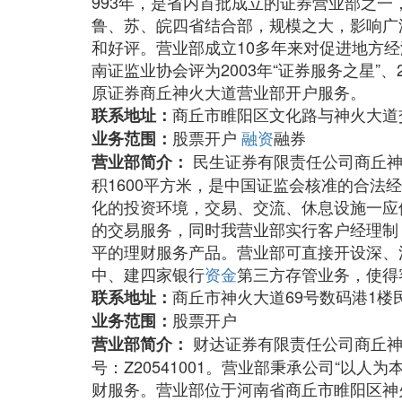
993年，是省内首批成立的证券营业部之一
鲁、苏、皖四省结合部，规模之大，影响广
和好评。营业部成立10多年来对促进地方
南证监业协会评为2003年“证券服务之星”、
原证券商丘神火大道营业部开户服务。
商丘市睢阳区文化路与神火大道
联系地址：
股票开户
融资
融券
业务范围：
民生证券有限责任公司商丘神
营业部简介：
积1600平方米，是中国证监会核准的合
化的投资环境，交易、交流、休息设施一应
的交易服务，同时我营业部实行客户经理制
平的理财服务产品。营业部可直接开设深、
中、建四家银行
资金
第三方存管业务，使得
商丘市神火大道69号数码港1
联系地址：
股票开户
业务范围：
财达证券有限责任公司商丘神
营业部简介：
号：Z20541001。营业部秉承公司“
财服务。营业部位于河南省商丘市睢阳区神火