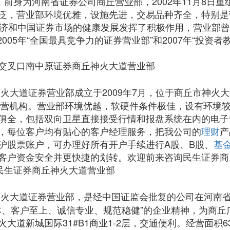
，前身为河南省证券公司商丘营业部，2002年11月8日
泛，营业部环境优雅，设施先进，交易品种齐全，特别是
经济和中国证券市场的健康发展发挥了积极作用，营业部
2005年“全国最具竞争力的证券营业部”和2007年“投资
交叉口南中原证券商丘神火大道营业部
火大道证券营业部成立于2009年7月，位于商丘市神火
法经营机构。营业部环境优越，软硬件条件极佳，设有环境
俱全，包括双向卫星直接接受行情和报盘系统在内的电子
，每位客户均有贴心的客户经理服务，把我公司的
理财
产
沪股票账户，可办理好所有开户手续进行A股、B股、
基
客户资金安全并更快捷的划转。欢迎前来咨询民生证券商
楼民生证券商丘神火大道营业部
火大道证券营业部，是经中国证监会批复的公司在河南
以人为本、客户至上、诚信专业、规范稳健”的企业精神，为
大道新城国际31#B1商业1-2层，交通便利。经营面积