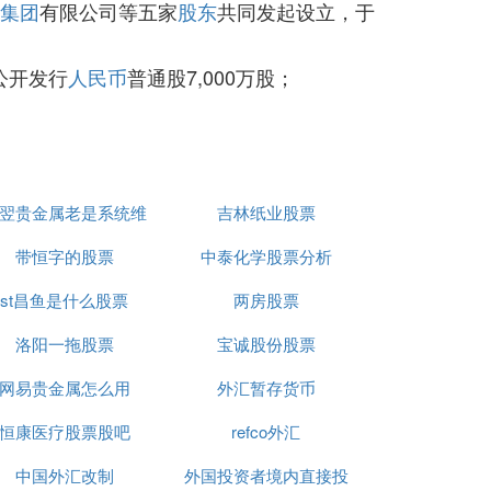
集团
有限公司等五家
股东
共同发起设立，于
众公开发行
人民币
普通股7,000万股；
翌贵金属老是系统维
吉林纸业股票
带恒字的股票
护
中泰化学股票分析
st昌鱼是什么股票
两房股票
洛阳一拖股票
宝诚股份股票
网易贵金属怎么用
外汇暂存货币
恒康医疗股票股吧
refco外汇
中国外汇改制
外国投资者境内直接投