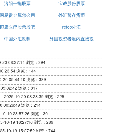
对如何进行外汇投资有一个基本的认识了。
洛阳一拖股票
宝诚股份股票
三.申请免费的模拟账户。在经历过外汇基础
网易贵金属怎么用
外汇暂存货币
一方面也可以考量一下自己究竟是否适合这
样道理，选择一个不好的交易商，甚至会威
恒康医疗股票股吧
refco外汇
中国外汇改制
外国投资者境内直接投
比较久，因为从什么都不懂到了解一些的过程
资外汇管理规定
20 08:37:14
浏览：394
，肯定是有一定难度的，建议你先下载一个嘉
6:23:54
浏览：144
20 05:44:10
浏览：389
05:02:42
浏览：817
2025-10-20 03:28:39
浏览：225
、
黄金
分割线等等。顶
 00:26:49
浏览：214
0-19 23:57:26
浏览：30
10-19 16:27:16
浏览：289
准，唯有经过大量的实盘交易，才能真正的算
-10-19 15:27:52
浏览：744