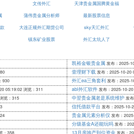
场现状，并了解如何参与其中。通过本篇文章相信您应该会
文传外汇
天津贵金属国腾黄金福
知识进行系统的学习，可以迅速加深对外汇市场的理解。 
属
蒲伟贵金属分析师
州营业部电话
最新股票信息
进行模拟交易了，一方面可以为开设真实账户做准备，另
步很重要，选择一家好的交易商能使你省去很多的麻烦。同
款
大连正规外汇期货公司
sky天汇外汇
好的公司有哪些》。
镇东矿业股票
外汇太坑人了
技巧 对于新手而言，操作外汇入门可能需要入门的时间
个资深的分析师教你草操作，多年投资经验
凯裕金银贵金属
发布：2025-10-
吗？ 外汇这个东西说好做也好做，但是刚开始入门的话
壹理财下载
80
发布：2025-10-20 0
问问上面的投资顾问，这样对你好一些
外汇ea三角套利
930
发布：2025-10-
abl外汇软件
0 05:19:02
浏览：311
发布：2025-10-20 
？？ 炒外汇入门需要通过以下五个步骤：
中翌贵金属老是系统维护
浏览：315
发布：
看别人说什么，而是看市场在发生着什么
什么是点差,什么是佣金,例如MACD、KDJ、移动平均线
信托借款平台
3
发布：2025-10-20
人也需懂得一些基本的外汇知识.)
贵金属元素分析仪
24
发布：2025-1
别人的交易方法，交易技巧，交易心得。
分级基金A还能玩吗
发布：2025-
实自己,每天做好总结 ，俗话说实践是检验真理的唯一标
13月房地产到位资金
览：358
发布：2025