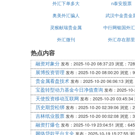
成。 一.了解外汇市场概况。明白外汇市
外汇下单多大
n泰安股票
好
二.学习外汇的基础知识。通过对外汇基础
奥美外汇骗人
武汉中金贵金
知识的学习后，您就可以申请一个模拟账户
项投资。 四.开设真实的帐户交易。这一
灵猴献瑞贵金属
中行网银国外汇
胁到您的
资金
安全。推荐阅读：《炒外汇最
外汇微刊
外汇存在那里
问题五：新手炒外汇入门需要了解哪些交易
热点内容
会比较长，建议如果操作交易的话，可以找
融资对象分
发布：2025-10-20 08:37:23
浏览：728
问题六：炒外汇入门谁能教一下？外汇好做
展博投资管理
发布：2025-10-20 08:00:20
浏览：9
盛MT4，然后先模拟，有什么不会的可以
贵金属看盘技术
发布：2025-10-20 06:06:13
浏览：
宝盈转型动力基金今日净值查询
发布：2025-10-2
问题七：外汇新手入门应该经历哪些过程呢
天使投资移动互联网
发布：2025-10-20 03:45:34
1：不要过分相信自己的直觉，一句话不要
2：基础知识还是需要的,例如什么是标准手,
历史期货松绑
发布：2025-10-20 02:39:06
浏览：2
3：保持好的心态 盈利很正常。(备注:你本
吉林纸业股票
发布：2025-10-20 00:02:08
浏览：3
4：跟一些有经验的投资者多多交流，学习
融资打爆仓
发布：2025-10-19 23:04:51
浏览：645
5：最后当然是多多学习黄金投资知识，充
网络贷款平台大全
发布：2025-10-19 15:27:55
浏