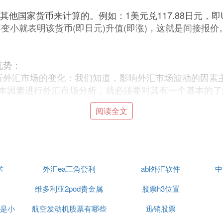
他国家货币来计算的。例如：1美元兑117.88日元，即USD
变小就表明该货币(即日元)升值(即涨)，这就是间接报价。包
。
优势：
析外汇市场的变化：我们知道，影响外汇市场波动的因素
本因素进行外汇市场分析，就必须要对其有一个基本的了
阅读全文
保证金交易，是一种比
股市
投资更优越的金融投资工具。
投资的话，回报率小。利用保证金交易来投资，外汇投资
行情被个人或机构控制的机会很小，所以相对于股市来说
手。在这里就向大家介绍下炒外汇入门知识及入门步骤。 
通过国外交易商在国内的代理机构直接在国外开户，炒外
术
外汇ea三角套利
abl外汇软件
中
盘的点差很大(可以理解为交易费用高)，没有杠杆等诸多
双向交易，既可以做多，也可以做空的，而且因为有杠杆
维多利亚2pod贵金属
股票h3位置
设业务，基本都是炒外汇保证金，而非炒外汇实盘。中国
是小
航空发动机股票有哪些
迅销股票
么对于中国的普通外汇持有人，如何参与到外汇保证金投