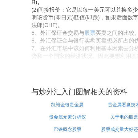
R)。
(2)间接报价：它是以每一美元可以兑换多少其
明该货币(即日元)贬值(即跌)，如果后面数字
法郎(CHF)。
5、外汇保证金交易与
股票
买卖之间的比较
6、外汇保证金与银行实盘买卖想必所占的
7、在外汇市场中该如何利用基本因素去分
势和一个国家的经济状况。因此要想利用基
问题四：炒外汇怎么入门 炒外汇又叫外汇
动幅度不像股市那么大，若以实盘换汇交易
易、操做灵活，而且由于是全球性的市场，
与炒外汇入门图解相关的资料
多新手都有类似的问题， 不知道从何处下
是在国内银行开设的外汇实盘，另一种则是
凯裕金银贵金属
贵金属看盘技
以及外汇保证金的优缺点》。 由于外汇实
很难让人满意。外汇保证金业务由于其可以
贵金属元素分析仪
关于电的股票
者追捧。现在在国外成熟的外汇交易市场开
巴铁概念股票
股票成交量大好还
务，主要是还没有做好这方面的准备。 那