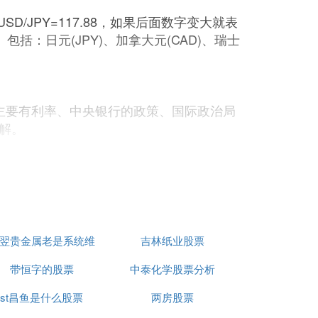
/JPY=117.88，如果后面数字变大就表
括：日元(JPY)、加拿大元(CAD)、瑞士
主要有利率、中央银行的政策、国际政治局
解。
其投资方向是全球外汇市场。由于汇价每日波
人可以运用杠杆原理，以小搏大、双向交
更加透明和公平。 网上怎样炒外汇入门?很
目前中国炒外汇的渠道主要分为两种，一种
汇保证金。推荐阅读：《如何炒外汇保证金
翌贵金属老是系统维
吉林纸业股票
因素，除汇率出现大幅波动外，一般的收益率
比率，可以以小博大，因此受到众多的投资
带恒字的股票
护
中泰化学股票分析
国内的
金融机构
之所以没有开展保证金业
st昌鱼是什么股票
两房股票
资领域中去呢?主要可通过以下几个步骤来完