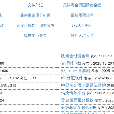
文传外汇
天津贵金属国腾黄金福
属
蒲伟贵金属分析师
州营业部电话
最新股票信息
款
大连正规外汇期货公司
sky天汇外汇
镇东矿业股票
外汇太坑人了
凯裕金银贵金属
发布：2025-10-
壹理财下载
80
发布：2025-10-20 0
外汇ea三角套利
930
发布：2025-10-
abl外汇软件
0 05:19:02
浏览：311
发布：2025-10-20 
中翌贵金属老是系统维护
浏览：315
发布：
信托借款平台
3
发布：2025-10-20
贵金属元素分析仪
24
发布：2025-1
分级基金A还能玩吗
发布：2025-