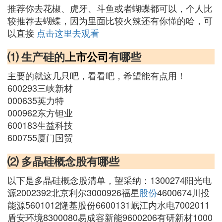
推荐你去花椒、虎牙、斗鱼或者蝴蝶都可以，个人比
较推荐去蝴蝶，因为里面比较火辣还有你懂的哈，可
以直接
点击这里去观看
⑴ 生产硅的
上市公司
有哪些
主要的就这几只吧，看看吧，希望能有点用！
600293三峡新材
000635英力特
000962东方钽业
600183生益科技
600755厦门国贸
⑵ 多晶硅概念股有哪些
以下是多晶硅概念股清单，望采纳：1300274阳光电
源2002392北京利尔3000926福星
股份
4600674川投
能源5601012隆基股份6600131岷江内水电7002011
盾安环境8300080易成容新能9600206有研新材1000