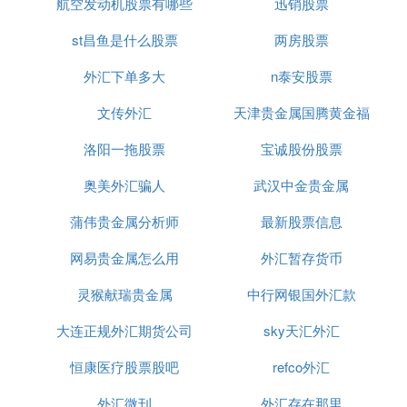
航空发动机股票有哪些
迅销股票
好
st昌鱼是什么股票
两房股票
外汇下单多大
n泰安股票
文传外汇
天津贵金属国腾黄金福
洛阳一拖股票
州营业部电话
宝诚股份股票
奥美外汇骗人
武汉中金贵金属
蒲伟贵金属分析师
最新股票信息
网易贵金属怎么用
外汇暂存货币
灵猴献瑞贵金属
中行网银国外汇款
大连正规外汇期货公司
sky天汇外汇
恒康医疗股票股吧
refco外汇
外汇微刊
外汇存在那里