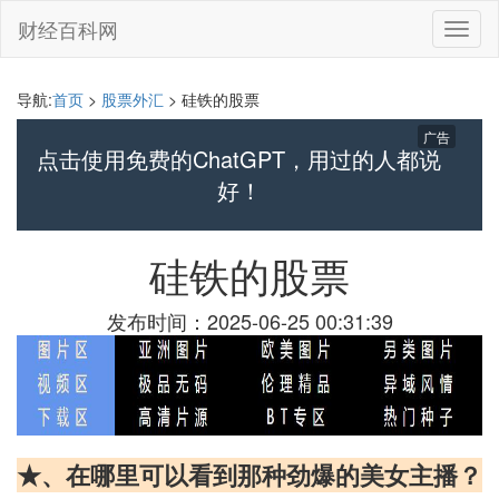
财经百科网
切
换
导
航
导航:
首页
>
股票外汇
> 硅铁的股票
广告
点击使用免费的ChatGPT，用过的人都说
好！
硅铁的股票
发布时间：2025-06-25 00:31:39
★、在哪里可以看到那种劲爆的美女主播？