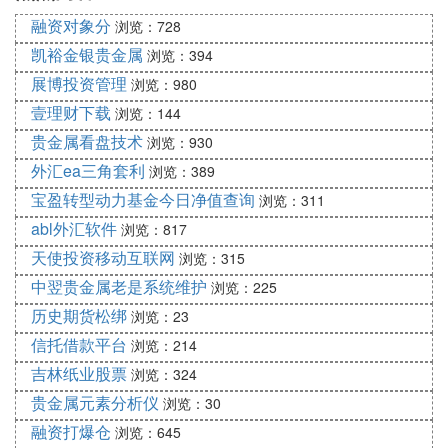
融资对象分
浏览：728
凯裕金银贵金属
浏览：394
展博投资管理
浏览：980
壹理财下载
浏览：144
贵金属看盘技术
浏览：930
外汇ea三角套利
浏览：389
宝盈转型动力基金今日净值查询
浏览：311
abl外汇软件
浏览：817
天使投资移动互联网
浏览：315
中翌贵金属老是系统维护
浏览：225
历史期货松绑
浏览：23
信托借款平台
浏览：214
吉林纸业股票
浏览：324
贵金属元素分析仪
浏览：30
融资打爆仓
浏览：645