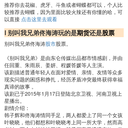
推荐你去花椒、虎牙、斗鱼或者蝴蝶都可以，个人比
较推荐去蝴蝶，因为里面比较火辣还有你懂的哈，可
以直接
点击这里去观看
Ⅰ 别叫我兄弟佟海涛玩的是
期货
还是
股票
别叫我兄弟佟海涛
股市
股票。
《别叫我兄弟》是由东仑传媒出品都市情感剧，并由
任回重、朱雨辰、姜妍、程媛答媛等人主演。
该剧描述普通年轻人在面对爱情、亲情、友情等众多
现实问题的困惑和挣扎，经历矛盾冲突最终获得幸福
真谛的故事 。
该剧已于2015年1月17日登陆北京卫视、河南卫视上
星播出。
剧情介绍：
韩子辉和佟海涛情同手足，两人都爱上了同一个女孩
叶晓晓，他们都想和叶晓晓考上同一所大学，然而高