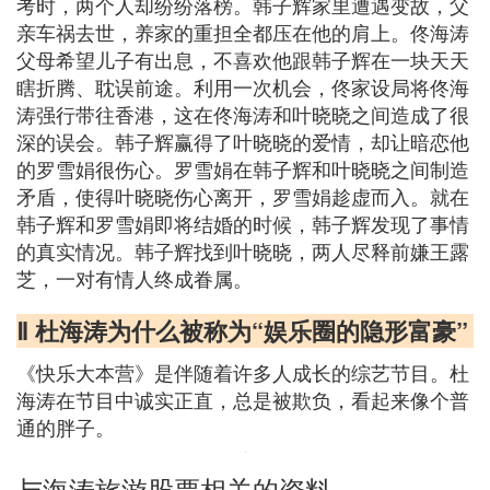
考时，两个人却纷纷落榜。韩子辉家里遭遇变故，父
亲车祸去世，养家的重担全都压在他的肩上。佟海涛
父母希望儿子有出息，不喜欢他跟韩子辉在一块天天
瞎折腾、耽误前途。利用一次机会，佟家设局将佟海
涛强行带往香港，这在佟海涛和叶晓晓之间造成了很
深的误会。韩子辉赢得了叶晓晓的爱情，却让暗恋他
的罗雪娟很伤心。罗雪娟在韩子辉和叶晓晓之间制造
矛盾，使得叶晓晓伤心离开，罗雪娟趁虚而入。就在
韩子辉和罗雪娟即将结婚的时候，韩子辉发现了事情
的真实情况。韩子辉找到叶晓晓，两人尽释前嫌王露
芝，一对有情人终成眷属。
Ⅱ 杜海涛为什么被称为“娱乐圈的隐形富豪”
《快乐大本营》是伴随着许多人成长的综艺节目。杜
海涛在节目中诚实正直，总是被欺负，看起来像个普
通的胖子。
与海涛旅游股票相关的资料