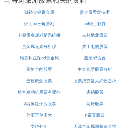
凯裕金银贵金属
贵金属看盘技术
外汇ea三角套利
abl外汇软件
中翌贵金属老是系统维
吉林纸业股票
贵金属元素分析仪
护
关于电的股票
维多利亚2pod贵金属
股票h3位置
带恒字的股票
中泰化学股票分析
巴铁概念股票
股票成交量大好还是小
航空发动机股票有哪些
迅销股票
好
st昌鱼是什么股票
两房股票
外汇下单多大
n泰安股票
文传外汇
天津贵金属国腾黄金福