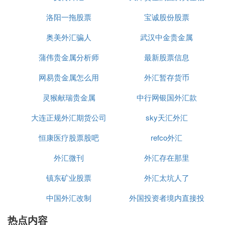
洛阳一拖股票
州营业部电话
宝诚股份股票
奥美外汇骗人
武汉中金贵金属
蒲伟贵金属分析师
最新股票信息
网易贵金属怎么用
外汇暂存货币
灵猴献瑞贵金属
中行网银国外汇款
大连正规外汇期货公司
sky天汇外汇
恒康医疗股票股吧
refco外汇
外汇微刊
外汇存在那里
镇东矿业股票
外汇太坑人了
中国外汇改制
外国投资者境内直接投
热点内容
资外汇管理规定