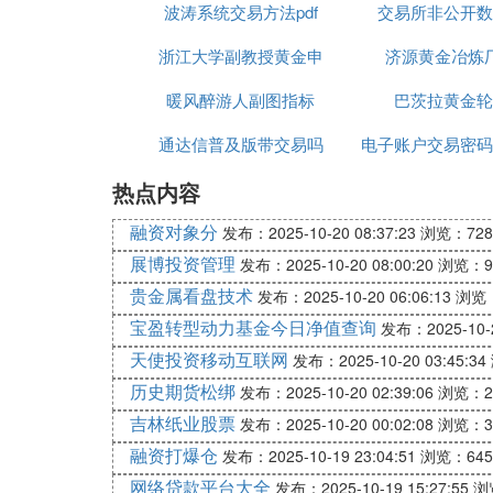
波涛系统交易方法pdf
交易所非公开数
万得汽车 6.54 50.88 0.3 4.81
新华财经媒体 1.5 11.67 0.19 14.5
浙江大学副教授黄金申
济源黄金冶炼
侨兴环球 2.52 19.61 0.17 7.23
北京宇信易诚科技 11.58 90.09 1.59 15.92
暖风醉游人副图指标
巴茨拉黄金轮
通达信普及版带交易吗
电子账户交易密码
参考资料：财华网
热点内容
3. 在美股成功上市的中国企业有哪
融资对象分
发布：2025-10-20 08:37:23
浏览：728
中芯国际、新东方、中国铝业、中海油、玉
展博投资管理
发布：2025-10-20 08:00:20
浏览：9
空、正保教育、永新视博、英利、中国联通
贵金属看盘技术
发布：2025-10-20 06:06:13
浏览：
带、中国绿色、博润、人人公司、网秦、凤
宝盈转型动力基金今日净值查询
发布：2025-10-2
阿里巴巴、一嗨租车、钜派、宜人贷、无忧英
天使投资移动互联网
发布：2025-10-20 03:45:34
阿里巴巴集团
历史期货松绑
发布：2025-10-20 02:39:06
浏览：2
阿里巴巴网络技术有限公司（简称：阿里巴巴
吉林纸业股票
发布：2025-10-20 00:02:08
浏览：3
融资打爆仓
发布：2025-10-19 23:04:51
浏览：645
阿里巴巴集团经营多项业务，另外也从关联
网络贷款平台大全
聚划算、全球速卖通、阿里巴巴国际
交易
市
发布：2025-10-19 15:27:55
浏