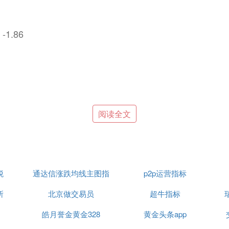
-1.86
阅读全文
税
通达信涨跌均线主图指
p2p运营指标
所
北京做交易员
标公式
超牛指标
皓月誉金黄金328
黄金头条app