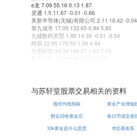
e龙 7.09 55.16 0.13 1.87
灵通 1.5 11.67 -0.01 -0.66
美新半导体(无锡)有限公司 2.11 16.42 -0.04 
第九城市 17.05 132.65 0.94 5.83
九城数码关贸 1.85 14.39 -0.01 -0.54
网易 22.95 178.55 1.06 4.84
完美时空 24.34 189.37 1.63 7.18
新浪公司 41 318.98 5.52 15.56
盛大 27.41 213.25 1.67 6.49
搜狐 60.08 467.42 3.18 5.59
林洋新能源 14 108.92 1.03 7.94
端立汽车 4.1501 32.29 -0.1199 -2.81
与苏轩堂股票交易相关的资料
展讯通信 3.38 26.30 0.18 5.62
三生制药 7.62 59.28 -0.41 -5.11
股经均线指标
黄金产业增值
北京东方信联科技 2.262 17.60 -0.088 -3.74
附近回收黄金店
每日币读交易
UT斯达康 2.93 22.80 0.36 14.01
中星微电子 2.56 19.92 0.08 3.23
33k黄金是什么意思
tft交易体系
华视传媒 14 108.92 0.925 7.07