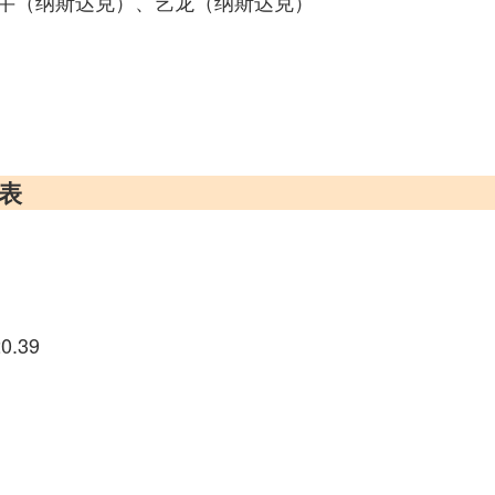
牛（纳斯达克）、艺龙（纳斯达克）
览表
20.39