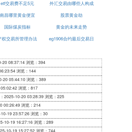
etf交易费不足5元
外汇交易由哪些人构成
南昌哪里黄金便宜
股票黄金劫
国际煤炭指标
黄金的未来走势
产权交易所管理办法
eg1906合约最后交易日
20 08:37:14
浏览：394
化、上石化、东方航空、华能电力、南方航
6:23:54
浏览：144
晶科能源、大全新能、JF中国基、中国脐
20 05:44:10
浏览：389
、AMC院线、乐居、猎豹移动、聚美优品、
05:02:42
浏览：817
简普科技、网络、华米 等等....
2025-10-20 03:28:39
浏览：225
 00:26:49
浏览：214
年在浙江杭州创立。
0-19 23:57:26
浏览：30
10-19 16:27:16
浏览：289
务和关联公司的业务包括：淘宝网、天猫、
。
-10-19 15:27:52
浏览：744