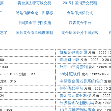
据
贵金属去哪可以交易
2015中国消费交易额
厂
通达信赌全仓主图指标
金学伟指标公式
中国黄金可行性实施
公式
汉森黄金平台
忘了
国际黄金涨跌幅度限制
黄金周国外抢中国游客
些
凯裕金银贵金属
发布：2025-10-
柴国际、广深铁路、中移动、中国人寿、中国电信、中石
壹理财下载
80
发布：2025-10-20 0
、日月光半、中华电信、搜房网、诺亚财富、易车网、、
外汇ea三角套利
930
发布：2025-10-
凰新媒、唯品会、西斯班、金马国际、58同城、汽车之家
abl外汇软件
0 05:19:02
浏览：311
发布：2025-10-20 
语、中通、信而富、百世、红黄蓝、搜狗、拍拍贷、趣店、
中翌贵金属老是系统维护
浏览：315
发布：
信托借款平台
3
发布：2025-10-20
集团）是以曾担任英语教师的马云为首的18人于1999
贵金属元素分析仪
24
发布：2025-1
分级基金A还能玩吗
发布：2025-
公司的业务和服务中取得经营商业生态系统上的支援。业
13月房地产到位资金
场、1688、阿里妈妈、阿里云、蚂蚁金服、菜鸟网络等
览：358
发布：2025