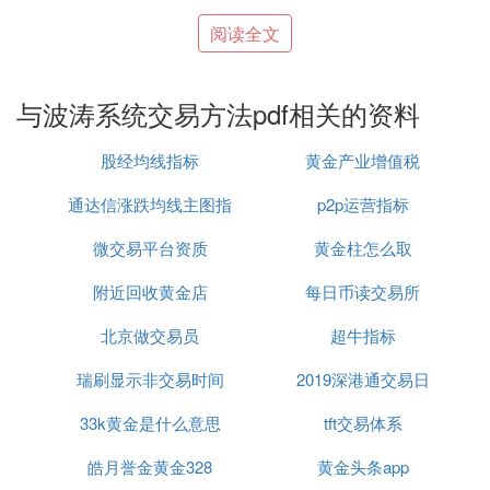
交易天书2 密码123456.pdf
阅读全文
交易心理英文版(Trading Psychology)Brett Steenbar
与波涛系统交易方法pdf相关的资料
ger -
股经均线指标
黄金产业增值税
交易的三根木头精华版.pdf
通达信涨跌均线主图指
p2p运营指标
交易的心声(高清).pdf
微交易平台资质
标公式
黄金柱怎么取
交易的真相编辑稿 .pdf
附近回收黄金店
每日币读交易所
交易赢家的心理优势(the winning trader).pdf
北京做交易员
超牛指标
瑞刷显示非交易时间
2019深港通交易日
从亏损到赢利：股票、期货、
外汇
实战总结.pdf
33k黄金是什么意思
tft交易体系
以交易为生完美版(操作生涯不是梦亚历山大·艾尔德
－台湾?
皓月誉金黄金328
黄金头条app