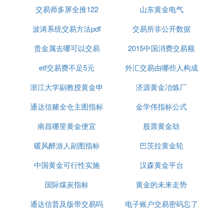
交易师多屏全推122
山东黄金电气
全脑交易.pdf
波涛系统交易方法pdf
交易所非公开数据
冷静自信的交易策略.pdf
贵金属去哪可以交易
2015中国消费交易额
均线交易系统成功的关键.txt
etf交易费不足5元
外汇交易由哪些人构成
外汇数学方法（英文版）.pdf
浙江大学副教授黄金申
济源黄金冶炼厂
通达信赌全仓主图指标
金学伟指标公式
如何理解宏观经济运行的框架.doc
南昌哪里黄金便宜
公式
股票黄金劫
守望者均线交易系统.doc
暖风醉游人副图指标
巴茨拉黄金轮
我如何在
股市
赚了200万.pdf
中国黄金可行性实施
汉森黄金平台
投机教父尼德霍夫回忆录索罗斯操盘手的自白.PDF
国际煤炭指标
黄金的未来走势
通达信普及版带交易吗
电子账户交易密码忘了
投机者的扑克.pdf