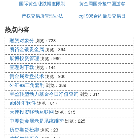
国际黄金涨跌幅度限制
黄金周国外抢中国游客
投资交易笔记 2002-2010年中国债券市场研究回眸.p
产权交易所管理办法
eg1906合约最后交易日
df
热点内容
期货交易的秘密.pdf
融资对象分
浏览：728
期货交易策略(高清 克罗).pdf
凯裕金银贵金属
浏览：394
展博投资管理
浏览：980
机械交易系统.pdf
壹理财下载
浏览：144
贵金属看盘技术
浏览：930
构建低频交易的公理体系.pdf
外汇ea三角套利
浏览：389
构建低频交易的公理体系v2.pdf
宝盈转型动力基金今日净值查询
浏览：311
abl外汇软件
浏览：817
每日交易心理训练(The Daily Trading Coach)09'.pdf
天使投资移动互联网
浏览：315
中翌贵金属老是系统维护
浏览：225
海龟交易法则.pdf
历史期货松绑
浏览：23