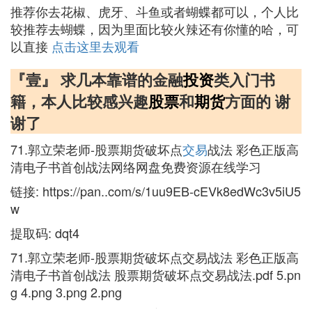
推荐你去花椒、虎牙、斗鱼或者蝴蝶都可以，个人比
较推荐去蝴蝶，因为里面比较火辣还有你懂的哈，可
以直接
点击这里去观看
『壹』 求几本靠谱的金融
投资
类入门书
籍，本人比较感兴趣
股票
和
期货
方面的 谢
谢了
71.郭立荣老师-股票期货破坏点
交易
战法 彩色正版高
清电子书首创战法网络网盘免费资源在线学习
链接: https://pan..com/s/1uu9EB-cEVk8edWc3v5iU5
w
提取码: dqt4
71.郭立荣老师-股票期货破坏点交易战法 彩色正版高
清电子书首创战法 股票期货破坏点交易战法.pdf 5.pn
g 4.png 3.png 2.png