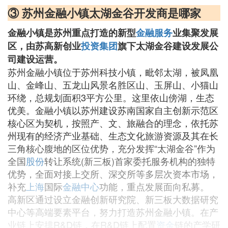
③ 苏州金融小镇太湖金谷开发商是哪家
金融小镇是苏州重点打造的新型
金融服务
业集聚发展
区，由苏高新创业
投资
集团
旗下太湖金谷建设发展公
司建设运营。
苏州金融小镇位于苏州科技小镇，毗邻太湖，被凤凰
山、金峰山、五龙山风景名胜区山、玉屏山、小猫山
环绕，总规划面积3平方公里。这里依山傍湖，生态
优美。金融小镇以苏州建设苏南国家自主创新示范区
核心区为契机，按照产、文、旅融合的理念，依托苏
州现有的经济产业基础、生态文化旅游资源及其在长
三角核心腹地的区位优势，充分发挥“太湖金谷”作为
全国
股份
转让系统(新三板)首家委托服务机构的独特
优势，全面对接上交所、深交所等多层次资本市场，
补充
上海
国际
金融中心
功能，重点发展面向私募。
高新区通过设立金融创新研究院、新三板大数据研究
中心等高端要素平台，努力打造苏州金融小镇。在产
业链上安排R&D链，在R&D链上配置
资金
链的产学研