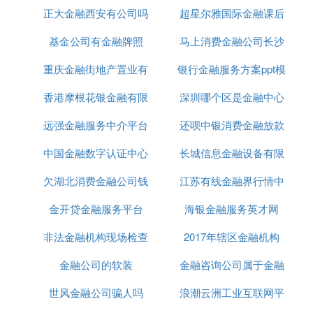
治、经济、文化中心[6] 。徐州有超过6000年的文明
正大金融西安有公司吗
司
超星尔雅国际金融课后
史和2600年的建城史，是著名的千年帝都，有“九朝
帝王徐州籍”之说[7-8] 。徐州是两汉文化的发源地，
基金公司有金融牌照
马上消费金融公司长沙
题答案
有“彭祖故国、刘邦故里、项羽故都”之称，因其拥有
重庆金融街地产置业有
银行金融服务方案ppt模
分公司
大量文化遗产、名胜古迹和深厚的历史底蕴，也被称
作“东方雅典”。[9-10]
香港摩根花银金融有限
限公司
深圳哪个区是金融中心
板
⑤ 需要一个好的视频会议系统软件 有什么
远强金融服务中介平台
公司
还呗中银消费金融放款
好介绍
中国金融数字认证中心
长城信息金融设备有限
红杉树网络视频会议系统是红杉树信息技术有限公司
欠湖北消费金融公司钱
功能
江苏有线金融界行情中
公司服务电话
推出的新一代实时互动工作平台。企业无需投入高昂
的成本，就能轻松拥有高质量、高稳定、易部署的视
金开贷金融服务平台
还不上怎么办
海银金融服务英才网
心
频会议系统，满足音视频通信、数据交互、远程共享
非法金融机构现场检查
2017年辖区金融机构
和协助等需求，有效支持工作会议、业务培训、协同
办公等工作，达到降低沟通成本、提高工作效率的业
金融公司的软装
金融咨询公司属于金融
务目标，其主要功能优势如下：
世风金融公司骗人吗
浪潮云洲工业互联网平
机构的有