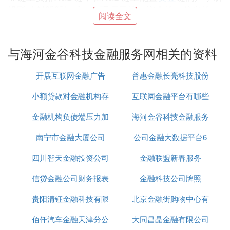
投联动创新新模式，实现项目流、资金流、信息流、
阅读全文
人才流的衔接，促进产业资本和金
融资
本的融合发
展，引导各类资金推动区域产业转型升级。
与海河金谷科技金融服务网相关的资料
④ 徐州金谷网络科技有限公司工资怎么样
开展互联网金融广告
普惠金融长亮科技股份
徐州，简称徐，古称“彭城”[1-2] ，江苏省地级市，地
处江苏省西北部、华北平原东南部，长江三角洲北
小额贷款对金融机构存
互联网金融平台有哪些
有限公司
翼，北倚微山湖，西连萧县，东临连云港，南接宿
迁，京杭大运河从中穿过，陇海、京沪两大铁路干线
金融机构负债端压力加
款
海河金谷科技金融服务
还不错
在徐州交汇，素有“五省通衢”之称[3] 。徐州是华东重
南宁市金融大厦公司
大的对策
公司金融大数据平台6
网
要门户城市，华东地区重要的科教、文化、金融、旅
游、医疗、会展中心，也是江苏省重要的经济、商业
四川智天金融投资公司
金融联盟新春服务
和对外贸易中心。[1]
信贷金融公司财务报表
金融科技公司牌照
原始社会末期，帝尧时彭祖建大彭氏国，徐州称彭城
自始起，是江苏境内最早出现的城邑。徐州历史上为
贵阳清钲金融科技有限
北京金融街购物中心有
华夏九州之一[3] ，自古便是北国锁钥、南国门户、
兵家必争之地和商贾云集中心，一直是淮海地区的政
佰仟汽车金融天津分公
公司
大同昌晶金融有限公司
儿童玩具吗