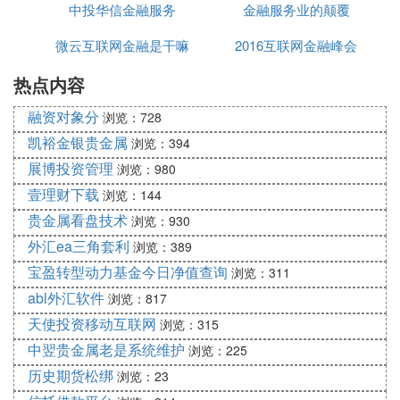
一、音视频
中投华信金融服务
金融服务业的颠覆
台与金融机构
红杉树网络视频会议系统拥有国家专利的语音引擎技
术、分层编码传输控制技术、丢包恢复（PLC）技术
微云互联网金融是干嘛
2016互联网金融峰会
等优质的音视频处理技术，保证会议过程中流畅、靓
热点内容
的
丽的音视频体验，让你享受“零距离”的沟通体验。
1.多路音频： 采用世界领先的分布式混音专利技术，
融资对象分
浏览：728
可同时支持100路以上语音；独立拥有国家专利的Inf
凯裕金银贵金属
浏览：394
owarelab 语音引擎(AudioEngine)技术（阿里旺旺即
展博投资管理
浏览：980
使用该引擎）；自动增益补偿（AGC）、噪音抑制
壹理财下载
浏览：144
（ANS）、回声消除（AEC）、静音检测（VAD），
贵金属看盘技术
语音通话更优质。
浏览：930
2.多路视频：
外汇ea三角套利
浏览：389
2.1支持MPEG4 、H263、H263+、H264编码技术。
宝盈转型动力基金今日净值查询
浏览：311
2.2自主研发的码流控制机制和带宽自适应机制能够
abl外汇软件
浏览：817
有效保障在网络状况不好时能提供流畅、靓丽的视频
天使投资移动互联网
浏览：315
效果。
中翌贵金属老是系统维护
浏览：225
2.3完全支持目前所有视频分辨率：从176×144到128
历史期货松绑
浏览：23
0*720，支持高清视频。