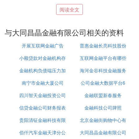
借助英文形式起公司名字，“zoefly”根据“zoe/卓
阅读全文
越”+“fly/品质飞越”起公司名字。给人一种大气之
感。并隐喻着公司飞黄腾达之义。
与大同昌晶金融有限公司相关的资料
②霸气的金融贷款公司名字：
（中启升腾）
开展互联网金融广告
普惠金融长亮科技股份
中代表着中华；启代表着开启的意思；升代表着
小额贷款对金融机构存
互联网金融平台有哪些
有限公司
上升；腾代表着奔腾之义。使其四个字搭配在一
起起名，隐喻该公司是开启我国金融行业的领导
金融机构负债端压力加
款
海河金谷科技金融服务
还不错
者，非常霸气的寓意内涵。
南宁市金融大厦公司
大的对策
公司金融大数据平台6
网
（唯鼎）
四川智天金融投资公司
金融联盟新春服务
“唯”带有唯一之义。“鼎” 权力、尊贵的象征。两
字搭配寓意公司独一无二、纵横天下之义，非常
信贷金融公司财务报表
金融科技公司牌照
的霸气。
贵阳清钲金融科技有限
北京金融街购物中心有
2、体现公司的诚信与专业度。
佰仟汽车金融天津分公
公司
大同昌晶金融有限公司
儿童玩具吗
名字如同名片，是给人留下第一印象的法宝。在