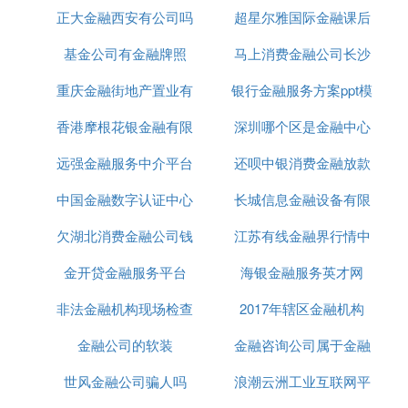
给金融贷款公司起名之时也应体现公司的专业度
正大金融西安有公司吗
司
超星尔雅国际金融课后
与放心的感觉。
基金公司有金融牌照
马上消费金融公司长沙
题答案
（启悦）
重庆金融街地产置业有
银行金融服务方案ppt模
分公司
“启悦”一名带有愉悦、光明的内涵，以此让消费
者体验到该公司的专业度与服务水平。并且两字
香港摩根花银金融有限
限公司
深圳哪个区是金融中心
板
搭配非常好听。
远强金融服务中介平台
公司
还呗中银消费金融放款
（诚欧）
中国金融数字认证中心
长城信息金融设备有限
直接运用诚信的诚，搭配行业用字“欧”起名，给
消费者最直面的感受。让消费者看到该公司名字
欠湖北消费金融公司钱
功能
江苏有线金融界行情中
公司服务电话
之时，就能感受到该公司的专业度。
金开贷金融服务平台
还不上怎么办
海银金融服务英才网
心
3、符合行业五行。
非法金融机构现场检查
2017年辖区金融机构
每个行业也会像人的生辰命理一样，对应着五行
解析。所以对于金融
投资
公司名称的查找，大家
金融公司的软装
金融咨询公司属于金融
还可以借助行业的五行特性来查找取名。当然对
世风金融公司骗人吗
浪潮云洲工业互联网平
机构的有
于不了解行业五行起名的大家，还可以根据起名