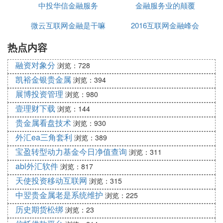
软件，进行相应的查看。如以下我所分享的取名
中投华信金融服务
金融服务业的颠覆
台与金融机构
案例，是根据“公司起名”得来。
微云互联网金融是干嘛
2016互联网金融峰会
（基本信息）
热点内容
的
法人：李** 性别：男
融资对象分
浏览：728
出生时间：阳历1985年8月17日7点36分
凯裕金银贵金属
浏览：394
注册地：
上海
行业：金融
展博投资管理
浏览：980
（起名
分析
）
壹理财下载
浏览：144
五行分析：您所选行业五行有金，起名最好用五
贵金属看盘技术
浏览：930
行属性为“土，金”的字。
外汇ea三角套利
浏览：389
八字分析：您法人生辰八字喜用神为“火”，起名
宝盈转型动力基金今日净值查询
浏览：311
最好用五行属性为“火”的字，可助运法人事业发
abl外汇软件
浏览：817
达，财源滚滚。
天使投资移动互联网
浏览：315
（起名推荐）
中翌贵金属老是系统维护
浏览：225
历史期货松绑
——融源泰-97分
浏览：23