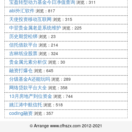
宝盈转型动力基金今日净值查询
浏览：311
abl外汇软件
浏览：817
天使投资移动互联网
浏览：315
中翌贵金属老是系统维护
浏览：225
历史期货松绑
浏览：23
信托借款平台
浏览：214
吉林纸业股票
浏览：324
贵金属元素分析仪
浏览：30
融资打爆仓
浏览：645
分级基金A还能玩吗
浏览：289
网络贷款平台大全
浏览：358
13月房地产到位资金
浏览：744
姚江涛中航信托
浏览：518
coding融资
浏览：357
© Arrange www.cfhszx.com 2012-2021