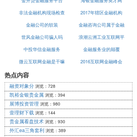
金开贷金融服务平台
还不上怎么办
海银金融服务英才网
心
非法金融机构现场检查
2017年辖区金融机构
金融公司的软装
金融咨询公司属于金融
世风金融公司骗人吗
浪潮云洲工业互联网平
机构的有
中投华信金融服务
金融服务业的颠覆
台与金融机构
微云互联网金融是干嘛
2016互联网金融峰会
热点内容
的
融资对象分
浏览：728
凯裕金银贵金属
浏览：394
展博投资管理
浏览：980
壹理财下载
浏览：144
贵金属看盘技术
浏览：930
外汇ea三角套利
浏览：389