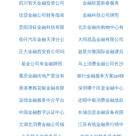
四川智天金融投资公司
金融联盟新春服务
信贷金融公司财务报表
金融科技公司牌照
贵阳清钲金融科技有限
北京金融街购物中心有
佰仟汽车金融天津分公
公司
大同昌晶金融有限公司
儿童玩具吗
正大金融西安有公司吗
司
超星尔雅国际金融课后
基金公司有金融牌照
马上消费金融公司长沙
题答案
重庆金融街地产置业有
银行金融服务方案ppt模
分公司
香港摩根花银金融有限
限公司
深圳哪个区是金融中心
板
远强金融服务中介平台
公司
还呗中银消费金融放款
中国金融数字认证中心
长城信息金融设备有限
欠湖北消费金融公司钱
功能
江苏有线金融界行情中
公司服务电话