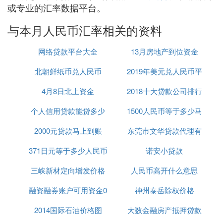
或专业的汇率数据平台。
与本月人民币汇率相关的资料
网络贷款平台大全
13月房地产到位资金
北朝鲜纸币兑人民币
2019年美元兑人民币平
4月8日北上资金
2018十大贷款公司排行
均汇率
个人信用贷款能贷多少
1500人民币等于多少马
榜
2000元贷款马上到账
东莞市文华贷款代理有
来西亚币
371日元等于多少人民币
诺安小贷款
限公司
三峡新材定向增发价格
人民币高开什么意思
融资融券账户可用资金0
神州泰岳除权价格
2014国际石油价格图
大数金融房产抵押贷款