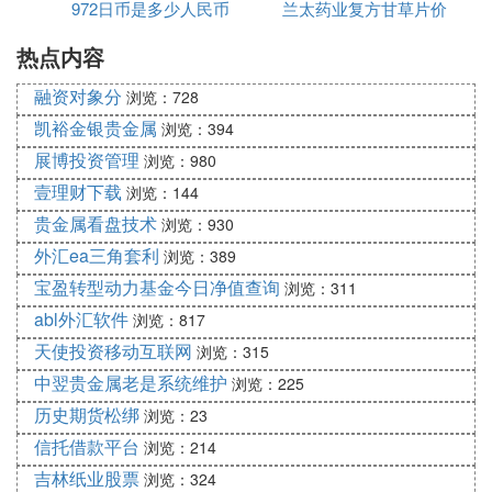
972日币是多少人民币
价格
兰太药业复方甘草片价
息多少
热点内容
格
融资对象分
浏览：728
凯裕金银贵金属
浏览：394
展博投资管理
浏览：980
壹理财下载
浏览：144
贵金属看盘技术
浏览：930
外汇ea三角套利
浏览：389
宝盈转型动力基金今日净值查询
浏览：311
abl外汇软件
浏览：817
天使投资移动互联网
浏览：315
中翌贵金属老是系统维护
浏览：225
历史期货松绑
浏览：23
信托借款平台
浏览：214
吉林纸业股票
浏览：324