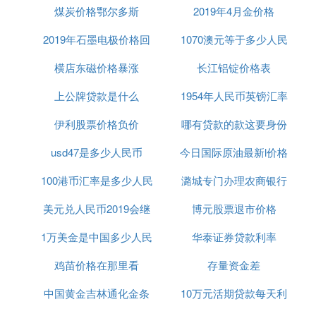
煤炭价格鄂尔多斯
2019年4月金价格
2019年石墨电极价格回
1070澳元等于多少人民
横店东磁价格暴涨
升
长江铝锭价格表
币
上公牌贷款是什么
1954年人民币英镑汇率
伊利股票价格负价
哪有贷款的款这要身份
usd47是多少人民币
今日国际原油最新l价格
证
100港币汇率是多少人民
潞城专门办理农商银行
行情
美元兑人民币2019会继
币多少人民币汇率
博元股票退市价格
贷款
1万美金是中国多少人民
续下滑吗
华泰证券贷款利率
币多少人民币汇率
鸡苗价格在那里看
存量资金差
中国黄金吉林通化金条
10万元活期贷款每天利