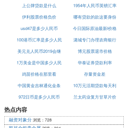
上公牌贷款是什么
1954年人民币英镑汇率
伊利股票价格负价
哪有贷款的款这要身份
usd47是多少人民币
今日国际原油最新l价格
证
100港币汇率是多少人民
潞城专门办理农商银行
行情
美元兑人民币2019会继
币多少人民币汇率
博元股票退市价格
贷款
1万美金是中国多少人民
续下滑吗
华泰证券贷款利率
币多少人民币汇率
鸡苗价格在那里看
存量资金差
中国黄金吉林通化金条
10万元活期贷款每天利
972日币是多少人民币
价格
兰太药业复方甘草片价
息多少
热点内容
格
融资对象分
浏览：728
凯裕金银贵金属