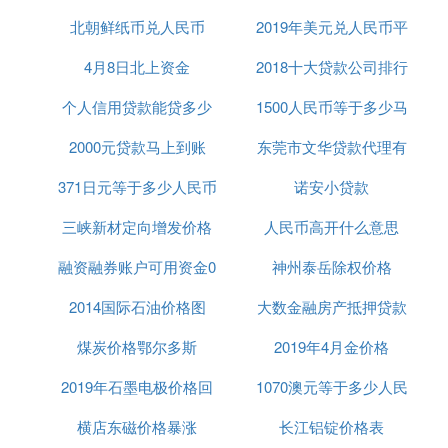
北朝鲜纸币兑人民币
2019年美元兑人民币平
4月8日北上资金
2018十大贷款公司排行
均汇率
个人信用贷款能贷多少
1500人民币等于多少马
榜
2000元贷款马上到账
东莞市文华贷款代理有
来西亚币
371日元等于多少人民币
诺安小贷款
限公司
三峡新材定向增发价格
人民币高开什么意思
融资融券账户可用资金0
神州泰岳除权价格
2014国际石油价格图
大数金融房产抵押贷款
煤炭价格鄂尔多斯
2019年4月金价格
2019年石墨电极价格回
1070澳元等于多少人民
横店东磁价格暴涨
升
长江铝锭价格表
币