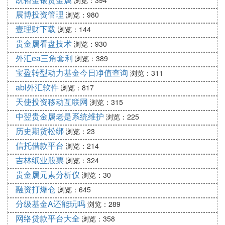
浏览：394
展博投资管理
浏览：980
壹理财下载
浏览：144
贵金属看盘技术
浏览：930
外汇ea三角套利
浏览：389
宝盈转型动力基金今日净值查询
浏览：311
abl外汇软件
浏览：817
天使投资移动互联网
浏览：315
中翌贵金属老是系统维护
浏览：225
历史期货松绑
浏览：23
信托借款平台
浏览：214
吉林纸业股票
浏览：324
贵金属元素分析仪
浏览：30
融资打爆仓
浏览：645
分级基金A还能玩吗
浏览：289
网络贷款平台大全
浏览：358