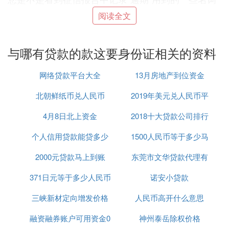
傻傻看不懂？其实很简单。比如，当前逾期期数/金
阅读全文
额就是指当前连续逾期的次数和金额；而逾期月份是
指贷款或信用卡存在逾期的月份；逾期持续月数/金
额则是指截至目前某一次逾期行为持续的月份数和应
与哪有贷款的款这要身份证相关的资料
还未还的金额。
不良信息保存多久？一次失信终生记录吗？不良信息
网络贷款平台大全
13月房地产到位资金
不会伴随终身。不良信息的保存期限，自不良行为或
北朝鲜纸币兑人民币
2019年美元兑人民币平
者事件终止之日起为5年。比方说10月房贷忘还了导
致逾期，那在还清10月房贷欠款之日起计算，5年后
4月8日北上资金
2018十大贷款公司排行
均汇率
该笔逾期记录将自动消除。
个人信用贷款能贷多少
1500人民币等于多少马
榜
如果发现不良信息记录有误，怎么办？
如您认为征信机构采集、保存、提供的信息存在错
2000元贷款马上到账
东莞市文华贷款代理有
来西亚币
误、遗漏的，您有权向征信机构或者信息提供者提出
异议，要求更正。征信机构或者信息提供者收到异议
371日元等于多少人民币
诺安小贷款
限公司
后，应当按规定对相关信息作出存在异议的标注，自
三峡新材定向增发价格
人民币高开什么意思
收到异议之日起20日内进行核查和处理，并将结果书
面答复您。
融资融券账户可用资金0
神州泰岳除权价格