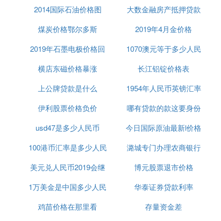
不看征信的网贷?
2014国际石油价格图
大数金融房产抵押贷款
煤炭价格鄂尔多斯
2019年4月金价格
一般不看征信的贷款产品都是网贷，像现金巴士、玖
2019年石墨电极价格回
1070澳元等于多少人民
富万卡、来分期等等，都是不看征信的。还有的网贷
产品是只需要手机号和身份证就可以申请的了。还有
横店东磁价格暴涨
升
长江铝锭价格表
币
不查征信的网贷有：
1、掌上花：
上公牌贷款是什么
1954年人民币英镑汇率
掌上花是个申请门槛很低的贷款口子，额度不超过50
伊利股票价格负价
哪有贷款的款这要身份
00元，使用期限在7-60天之间。
2、秒你贷：
usd47是多少人民币
今日国际原油最新l价格
证
秒你贷提供20000元以内的贷款，可能不看征信和负
100港币汇率是多少人民
潞城专门办理农商银行
行情
债，期限在7-48天之间。
3、易借金：
美元兑人民币2019会继
币多少人民币汇率
博元股票退市价格
贷款
易借金一般不看借款人征信和负债。它的贷款额度在
1000元以内，期限为14天。
1万美金是中国多少人民
续下滑吗
华泰证券贷款利率
4、招手贷：
币多少人民币汇率
鸡苗价格在那里看
存量资金差
招手贷一般只需要身份证，不需要信用记录，贷款额