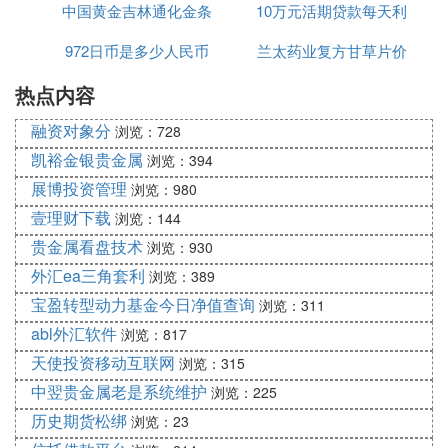
度在20000元以内，使用期限在3个月以内。
中国黄金吉林通化金条
10万元活期贷款每天利
当然，一般不看征信的贷款产品，利率也不会低，而
972日币是多少人民币
价格
兰太药业复方甘草片价
息多少
且这其中还可能会混杂着不少高利贷。所以大家在申
请的时候一定要擦亮眼睛，避免自己掉入高利贷的陷
热点内容
格
阱。
其实相比起专门找不看征信的贷款产品，不如好好养
融资对象分
浏览：728
一段时间的信用。等把个人信用养好了，自然申请贷
凯裕金银贵金属
浏览：394
款的渠道也会变多了，也不用再怕被查征信了。
展博投资管理
浏览：980
拓展资料
壹理财下载
浏览：144
在目前所有网贷中，一般与银行有合作或者涉及大额
贵金属看盘技术
浏览：930
贷款的平台是会上征信的，剩下的小额贷款平台绝大
外汇ea三角套利
多数都不上征信。像类似的小额贷款平台有嗨钱、钱
浏览：389
站、快金、拍拍贷、曹操贷、缺钱么、借钱快、原子
宝盈转型动力基金今日净值查询
浏览：311
贷等等，它们都是不上征信的。
abl外汇软件
浏览：817
1、实力较强的平台：宜人贷、功夫贷、闪电借款、
天使投资移动互联网
浏览：315
我来贷、你我贷、积木盒子、曹操贷、玖富叮当贷;
中翌贵金属老是系统维护
浏览：225
2、适合学生的平台：名校贷、久融金融、信通贷、
历史期货松绑
浏览：23
爱学贷;