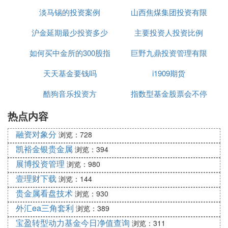
淡马锡的投资案例
山西焦煤集团投资有限
会议
沪金延期最少投资多少
主要投资人投资比例
公司董事长
如何买中金所的300股指
巨野九鼎投资管理有限
天天基金要钱吗
期货
i1909期货
公司
酷狗音乐投资方
指数型基金股票会不停
热点内容
变吗
融资对象分
浏览：728
凯裕金银贵金属
浏览：394
展博投资管理
浏览：980
壹理财下载
浏览：144
贵金属看盘技术
浏览：930
外汇ea三角套利
浏览：389
宝盈转型动力基金今日净值查询
浏览：311