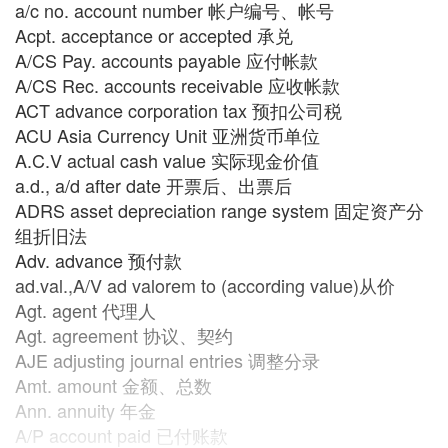
a/c no. account number 帐户编号、帐号
Acpt. acceptance or accepted 承兑
A/CS Pay. accounts payable 应付帐款
A/CS Rec. accounts receivable 应收帐款
ACT advance corporation tax 预扣公司税
ACU Asia Currency Unit 亚洲货币单位
A.C.V actual cash value 实际现金价值
a.d., a/d after date 开票后、出票后
ADRS asset depreciation range system 固定资产分
组折旧法
Adv. advance 预付款
ad.val.,A/V ad valorem to (according value)从价
Agt. agent 代理人
Agt. agreement 协议、契约
AJE adjusting journal entries 调整分录
Amt. amount 金额、总数
Ann. annuity 年金
A/P account paid 已付账款