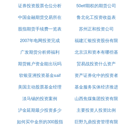
Atty. attorney 代理人
证券投资股票仓位分析
50etf期权的期货公司
auct. auction 拍卖
中国金融期货交易所在
鲁北化工投资收益表
Aud. auditor 审计员、审计师
Av. average 平均值
股指期货手续费一览表
上海
苏州正和投资公司
a.w. all wool 纯羊毛
BA bank acceptance 银行承兑汇票
2007年电网投资完成
2019
福建汇银投资股份有限
bal. balance 余额、差额
广发期货分析师福利
北京汉和资本有哪些基
公司
banky. bankruptcy 破产、倒闭
Bat battery 电池
期货账户资金能出玩吗
贸易战投资什么资产
金
b.b. bearer bond 不记名债券
软银亚洲投资基金saif
资产证券化中的投资者
B.B., B/B bill book 出纳簿
B/B bill bought 买入票据、买入汇票
美国主动股票基金经理
基金服务实体经济推进
b&b bed & breakfast 住宿费和早餐费
b.c. blind 密送的副本
淡马锡的投资案例
山西焦煤集团投资有限
会议
BC buyer credit 买方信贷
沪金延期最少投资多少
主要投资人投资比例
公司董事长
B/C bills for collection 托收汇票
B.C. bank clearing 银行清算
如何买中金所的300股指
巨野九鼎投资管理有限
Bd. bond 债券