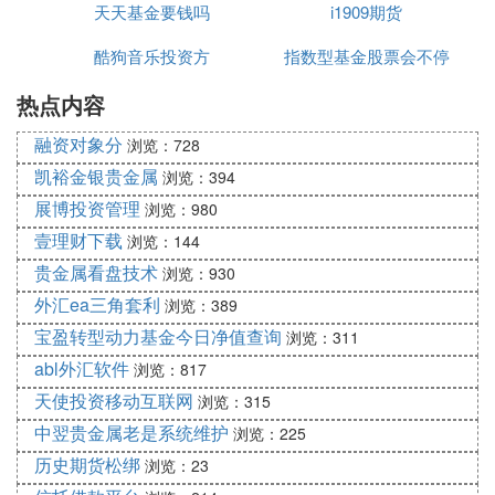
天天基金要钱吗
期货
i1909期货
公司
B/D bills discounted 已贴现票据
B/D bank draft 银行汇票
酷狗音乐投资方
指数型基金股票会不停
b.d.i. both dates inclusive, both days inclusive 包括
头尾两天
热点内容
变吗
B/E bill of entry 报关单
融资对象分
浏览：728
b.e., B/E bill of exchange 汇票
凯裕金银贵金属
浏览：394
BEP breakeven point 保本点、盈亏临界点
展博投资管理
b/f brought forward 承前
浏览：980
BF bonded factory 保税工厂
壹理财下载
浏览：144
Bfcy. Beneficiary 受益人
贵金属看盘技术
浏览：930
B/G, b/g bonded goods 保税货物
外汇ea三角套利
浏览：389
BHC Bank Holding Company 银行控股公司
宝盈转型动力基金今日净值查询
浏览：311
BIS Bank of International Settlements 国际清算银行
abl外汇软件
浏览：817
. A. chartered accountant; chief accountant 特许会
天使投资移动互联网
计师、主任（主管)会计师
浏览：315
C. A. commercial agent 商业代理、代理商
中翌贵金属老是系统维护
浏览：225
C. A. consumers' association 消费者协会
历史期货松绑
浏览：23
C/A capital account 资本帐户