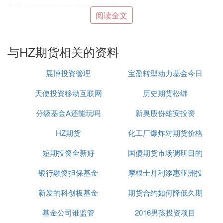
A/P account payable 应付帐款
阅读全文
A/P accounting period 会计期间
A/P advise and pay 付款通知
A/R account receivable 应收帐款
与HZ期货相关的资料
A/R at the rate of 以……比例
a/r all risks （保险)全险
展博投资管理
宝盈转型动力基金今日
Arr. arrivals, arrived 到货、到船
A/S, a/s after sight 见票即付
天使投资移动互联网
历史期货松绑
净值查询
A/S，acc/s account sales 承销帐、承销清单，售货
分级基金A还能玩吗
新奥股份雄安投资
清单
ass. assessment 估征、征税
HZ期货
化工厂爆炸对期货价格
assimt. assignment 转让、让与
短期投资全新好
国债期货市场调研目的
的影响
ATC average total cost 平均总成本
ATM at the money 仅付成本钱
银行融资担保基金
摩根士丹利添惠亚洲投
ATM Automatic Teller Machine 自动取款机（柜员机)
ATS automated trade system 自动
交易
系统
新发的科创板基金
期货合约如何降低久期
资有限公司
ATS automatic transfer service 自动转移服务
基金公司谁监管
2016男孩投资项目
Attn. attention 注意