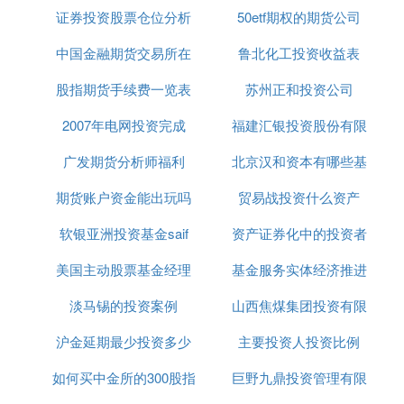
法尼亚州的
理财
专家。他在投资界以外几乎是默默无
证券投资股票仓位分析
50etf期权的期货公司
闻，因为他处世低调而且毫不引人注目。但他确实是
美国最负盛名的金融界人物，实际上，几个民意测验
中国金融期货交易所在
鲁北化工投资收益表
表明，他是资金管理人管理他们自己的钱的首选经理
股指期货手续费一览表
上海
苏州正和投资公司
人。
7、约翰·博格尔（John Bogle）——指数基金教父
2007年电网投资完成
2019
福建汇银投资股份有限
先锋集团(VanguardGroup)的创始人、前首席执行官
广发期货分析师福利
北京汉和资本有哪些基
公司
约翰·博格尔(JohnBogle)固执地认为，基金管理人辛
苦找寻的股市“钻石”，恰恰就是人所共知的市场指
期货账户资金能出玩吗
贸易战投资什么资产
金
数。
8、麦克尔‧普里斯(Michael Price) ——价值型基金传
软银亚洲投资基金saif
资产证券化中的投资者
奇人物
美国主动股票基金经理
基金服务实体经济推进
麦克尔‧普里斯(MichaelPrice)价值型基金传奇人物。
是美国价值型基金经理人中的传奇人物，1975年加入
淡马锡的投资案例
山西焦煤集团投资有限
会议
海涅证券(HeineSecurities)，跟着海涅(MaxHeine)学
沪金延期最少投资多少
主要投资人投资比例
公司董事长
习基金经理实务，1976年开始成为共同
股份
基金(Mut
ualSharesFund)的基金经理人
如何买中金所的300股指
巨野九鼎投资管理有限
9、朱利安‧罗伯逊（Julian Robertson）——避险基