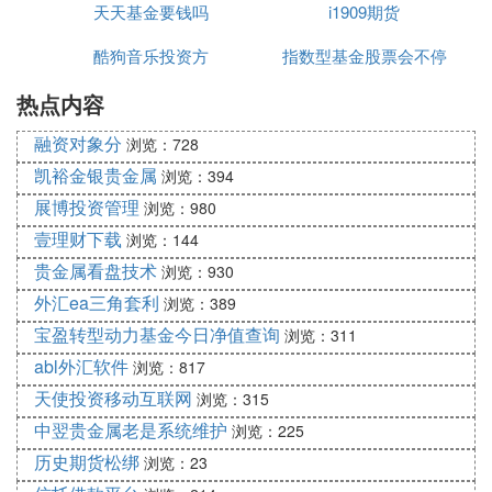
金界的教父级人物
天天基金要钱吗
期货
i1909期货
公司
朱利安‧罗伯逊（Julian Robertson） 避险基金界的教
酷狗音乐投资方
指数型基金股票会不停
父级人物。纵横全球金融市场的老虎管理基金以选股
精准著称。1980年，罗伯逊以800万美元创立老虎基
热点内容
变吗
金，1998年前的平均每年回报为32%，因而被视为避
融资对象分
浏览：728
险基金界的教父级人物。老虎基金是最著名的宏观对
冲基金之一，与索罗斯的量子基金可谓并驾齐驱。
凯裕金银贵金属
浏览：394
10、马克·墨比尔斯（Mark Mobius） —— 新兴市场
展博投资管理
浏览：980
投资教父
壹理财下载
浏览：144
马克·默比乌斯(Mark Mobius,又译墨比尔斯)，现任邓
贵金属看盘技术
浏览：930
普顿资产管理公司主席，他管理了约200亿美元的新
外汇ea三角套利
浏览：389
兴市场股票资产。默比乌斯于1987年加入邓普顿，当
宝盈转型动力基金今日净值查询
浏览：311
时的职位是邓普顿新兴市场基金总裁。
abl外汇软件
浏览：817
天使投资移动互联网
Ⅱ 基金经理人的全美最佳
浏览：315
中翌贵金属老是系统维护
浏览：225
新浪财经讯 。 最新一期的美国《财智月刊》杂志于2
历史期货松绑
浏览：23
011年1月11日正式出刊，本期封面文章标题为“全美