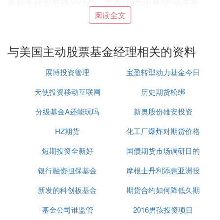
自称为格雷厄姆的信徒，享有“华尔街教父”的美誉。
讲述了他的人生事迹以及初入股市的辛酸过程。
阅读全文
5、乔治·索罗斯（George Soros）—— 金融天才
乔治·索罗斯： 1930年出生于匈牙利，犹太人，1968
与美国主动股票基金经理相关的资料
年创立“第一老鹰基金”，1993年登上华尔街百大富豪
榜首，1992年狙击英镑劲赚20亿美元，1997年狙击
展博投资管理
宝盈转型动力基金今日
泰铢，掀起亚洲金融风暴。 索罗斯是LCC索罗斯基金
董事会的主席，民间投资管理处确认它作为量子基金
天使投资移动互联网
历史期货松绑
净值查询
集团的顾问。量子基金在量子集团内是最老和最大的
分级基金A还能玩吗
新奥股份雄安投资
基金，普遍认为在其28年历史中在全世界的任何投资
基金中具有最好的业绩。
HZ期货
化工厂爆炸对期货价格
6、约翰‧内夫（John Neff）——市盈率鼻祖、价值发
现者、伟大的低本益型基金经理人
短期投资全新好
国债期货市场调研目的
的影响
约翰·内夫
银行融资担保基金
摩根士丹利添惠亚洲投
约翰·内夫（JohnNeff）市盈率鼻祖、价值发现者、
伟大的低本益型基金经理人。金融界专家会选哪一位
新发的科创板基金
期货合约如何降低久期
资有限公司
资金
管理人来管理他们的钱呢？一个很好的答案是：
基金公司谁监管
2016男孩投资项目
约翰‧内夫，这位在非金融界名不见经传的来自宾夕