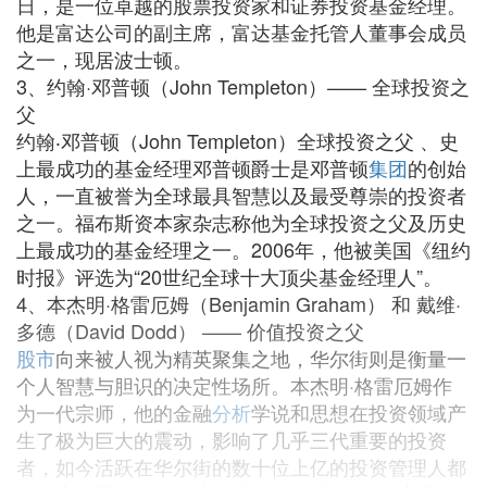
日，是一位卓越的股票投资家和证券投资基金经理。
他是富达公司的副主席，富达基金托管人董事会成员
之一，现居波士顿。
3、约翰·邓普顿（John Templeton）—— 全球投资之
父
约翰‧邓普顿（John Templeton）全球投资之父 、史
上最成功的基金经理邓普顿爵士是邓普顿
集团
的创始
人，一直被誉为全球最具智慧以及最受尊崇的投资者
之一。福布斯资本家杂志称他为全球投资之父及历史
上最成功的基金经理之一。2006年，他被美国《纽约
时报》评选为“20世纪全球十大顶尖基金经理人”。
4、本杰明·格雷厄姆（Benjamin Graham） 和 戴维·
多德（David Dodd） —— 价值投资之父
股市
向来被人视为精英聚集之地，华尔街则是衡量一
个人智慧与胆识的决定性场所。本杰明·格雷厄姆作
为一代宗师，他的金融
分析
学说和思想在投资领域产
生了极为巨大的震动，影响了几乎三代重要的投资
者，如今活跃在华尔街的数十位上亿的投资管理人都