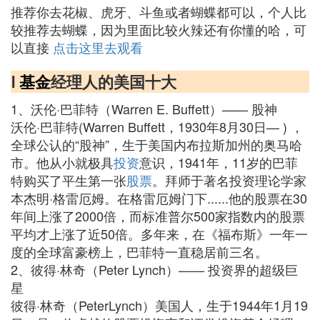
推荐你去花椒、虎牙、斗鱼或者蝴蝶都可以，个人比
较推荐去蝴蝶，因为里面比较火辣还有你懂的哈，可
以直接
点击这里去观看
Ⅰ
基金
经理人的美国十大
1、沃伦·巴菲特（Warren E. Buffett）—— 股神
沃伦·巴菲特(Warren Buffett，1930年8月30日— ) ，
全球公认的“股神”，生于美国内布拉斯加州的奥马哈
市。他从小就极具
投资
意识，1941年，11岁的巴菲
特购买了平生第一张
股票
。拜师于著名投资理论学家
本杰明·格雷厄姆。在格雷厄姆门下......他的股票在30
年间上涨了2000倍，而标准普尔500家指数内的股票
平均才上涨了近50倍。多年来，在《福布斯》一年一
度的全球富豪榜上，巴菲特一直稳居前三名。
2、彼得·林奇（Peter Lynch）—— 投资界的超级巨
星
彼得·林奇（PeterLynch）美国人，生于1944年1月19