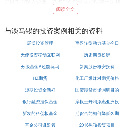
是以货币投入企业，通过生产经营活动取得一定利
润，后者是以货币购买企业发行的
股票
和公司债券，
阅读全文
间接参与企业的利润分配。
投资是创新创业项目孵化的一种形式，是对项目产业
与淡马锡的投资案例相关的资料
化综合体进行资本助推发展的经济活动。
投资是货币收入或其他任何能以货币计量其价值的财
展博投资管理
宝盈转型动力基金今日
富拥有者牺牲当前消费、购买或购置资本品以期在未
来实现价值增值的谋利性经营性活动。
天使投资移动互联网
历史期货松绑
净值查询
基本类型：
以P2C模式为代表
分级基金A还能玩吗
互联网金融
平台。
新奥股份雄安投资
经济学方面：
HZ期货
化工厂爆炸对期货价格
在理论经济学方面，投资是指购买（和因此生产）资
本货物——不会被消耗掉而反倒是被使用在未来生产
短期投资全新好
国债期货市场调研目的
的影响
的物品。实例包括了修造铁路，或工厂，清洁土地，
银行融资担保基金
摩根士丹利添惠亚洲投
或让自己读大学。严格地讲，在公式GDP=C+I+G+N
X里投资也是国内生产总值（GDP）的一部分。在那
新发的科创板基金
期货合约如何降低久期
资有限公司
方面来说投资的功能被划分成非居住性投资（譬如工
厂、机械等）和居住性投资（新房）。从I=（Y， i）
基金公司谁监管
2016男孩投资项目