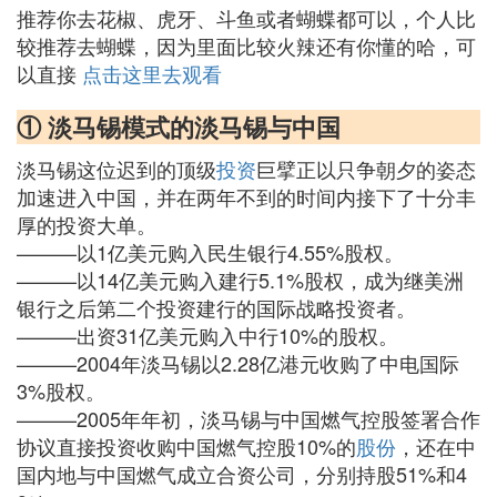
推荐你去花椒、虎牙、斗鱼或者蝴蝶都可以，个人比
较推荐去蝴蝶，因为里面比较火辣还有你懂的哈，可
以直接
点击这里去观看
① 淡马锡模式的淡马锡与中国
淡马锡这位迟到的顶级
投资
巨擘正以只争朝夕的姿态
加速进入中国，并在两年不到的时间内接下了十分丰
厚的投资大单。
———以1亿美元购入民生银行4.55%股权。
———以14亿美元购入建行5.1%股权，成为继美洲
银行之后第二个投资建行的国际战略投资者。
———出资31亿美元购入中行10%的股权。
———2004年淡马锡以2.28亿港元收购了中电国际
3%股权。
———2005年年初，淡马锡与中国燃气控股签署合作
协议直接投资收购中国燃气控股10%的
股份
，还在中
国内地与中国燃气成立合资公司，分别持股51%和4