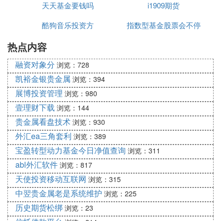
①效益与风险最佳组合原则：
天天基金要钱吗
期货
i1909期货
公司
效益与风险最佳组合是指风险一定的前提下，尽可能
酷狗音乐投资方
指数型基金股票会不停
使收益最大化；或收益一定的前提下，风险最小化；
②分散投资原则：
热点内容
变吗
证券的多样化，建立科学的有效证券组合；
融资对象分
③理智投资原则：
浏览：728
证券投资在
分析
、比较后审慎地投资。
凯裕金银贵金属
浏览：394
2.证券投资账户开立
展博投资管理
浏览：980
进行证券投资需到大型全业务牌照的证券公司申请相
壹理财下载
浏览：144
应的投资
理财
账户。投资理财账户可运用于股票（包
贵金属看盘技术
浏览：930
括A股、B股、H股等）、债券（包括国债、企业债、
外汇ea三角套利
浏览：389
公司债等）、
期货
（包括金融期货如股指期货、
外汇
宝盈转型动力基金今日净值查询
期货，二元期权如Meetrader、商品期货如金属期
浏览：311
货、农产品期货等）等一系列的金融工具进行证券年
abl外汇软件
浏览：817
投资。证券账户的开立可到各证券公司营业部办理，
天使投资移动互联网
浏览：315
需要在
交易
日内办理。
中翌贵金属老是系统维护
浏览：225
历史期货松绑
浏览：23