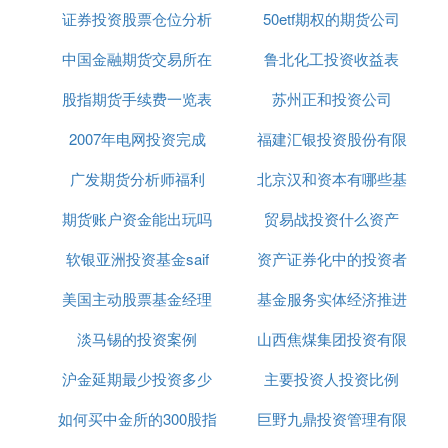
的关联中可得知投资是与收入和利率有密切关系的
证券投资股票仓位分析
50etf期权的期货公司
事。收入的增加将促进更高额的投资，但是更高的利
率将阻碍投资因为借钱的费用变得更加昂贵。即使企
中国金融期货交易所在
鲁北化工投资收益表
业选择使用它自己的资金来投资，利率代表著所投资
股指期货手续费一览表
上海
苏州正和投资公司
那些资金的机会成本而不是将资金放贷出去的利息。
财务方面：
2007年电网投资完成
2019
福建汇银投资股份有限
在财务方面，投资意味著买证券或其它金融或纸上资
产。估价是估计一项潜在的投资的
广发期货分析师福利
北京汉和资本有哪些基
价格
公司
值得与否的方
法。投资的类型包括房地产、证券投资、
黄金
、外
期货账户资金能出玩吗
贸易战投资什么资产
金
币、债券和邮票。之后这些投资也许会提供未来的现
金流，也许其价值会增加或减少。
股市
里的投资是由
软银亚洲投资基金saif
资产证券化中的投资者
证券投资者来执行。
美国主动股票基金经理
基金服务实体经济推进
证券投资：
证券投资是指投资者（法人或自然人）购买股票、债
淡马锡的投资案例
山西焦煤集团投资有限
会议
券、
基金
等有价证券以及有价证券的衍生品，以获取
红利、利息及资本利得的投资行为和投资过程，是间
沪金延期最少投资多少
主要投资人投资比例
公司董事长
接投资的重要形式。
如何买中金所的300股指
巨野九鼎投资管理有限
1.证券投资原则